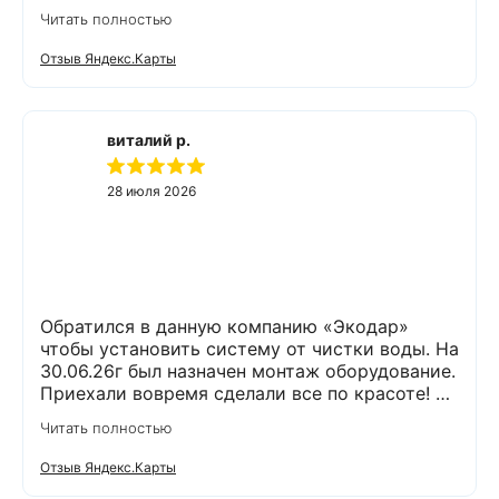
максимально подробно всё обьяснили и
Читать полностью
рассказали. Монтаж прошел быстро и бе з
проблем и неудобств. Оборудование не
Отзыв Яндекс.Карты
занимает много места и легко
обслуживается. Результаты новых анализов
отличные. Могу всем рекомендовать данную
компанию и ее специалистов.
виталий р.
28 июля 2026
Обратился в данную компанию «Экодар»
чтобы установить систему от чистки воды. На
30.06.26г был назначен монтаж оборудование.
Приехали вовремя сделали все по красоте! Я
доволен !
Читать полностью
Отзыв Яндекс.Карты