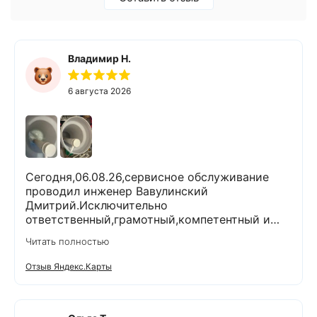
Владимир Н.
6 августа 2026
Сегодня,06.08.26,сервисное обслуживание
проводил инженер Вавулинский
Дмитрий.Исключительно
ответственный,грамотный,компетентный и
комуникабельный специалист.Работы
Читать полностью
выполнены очень тщательно и качественно.На
все вопросы ответил
Отзыв Яндекс.Карты
профессионально.Проанализировал и
устранил возникшие проблемы.При
выполнении работ поддерживал чистоту и