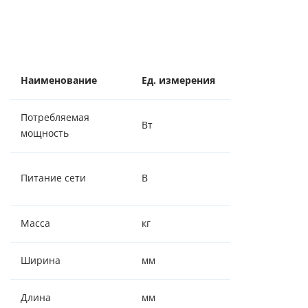
Наименование
Ед. измерения
Значение
Потребляемая
Вт
65 / 135
мощность
220 ± 5%,
Питание сети
В
50Гц
Масса
кг
10.5
Ширина
мм
175
Длина
мм
450