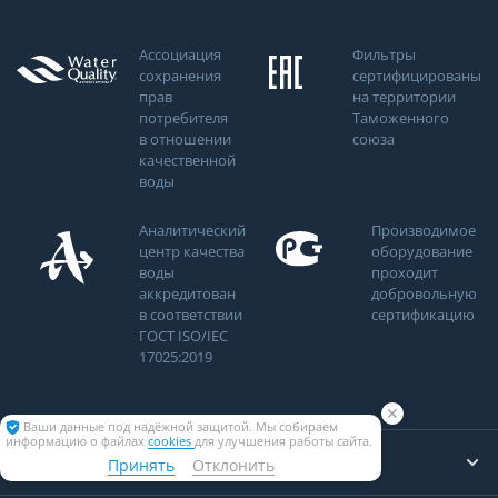
Ассоциация
Фильтры
сохранения
сертифицированы
прав
на территории
потребителя
Таможенного
в отношении
союза
качественной
воды
Аналитический
Производимое
центр качества
оборудование
воды
проходит
аккредитован
добровольную
в соответствии
сертификацию
ГОСТ ISO/IEC
17025:2019
✕
Ваши данные под надёжной защитой. Мы собираем
информацию о файлах
cookies
для улучшения работы сайта.
Компания
Принять
Отклонить