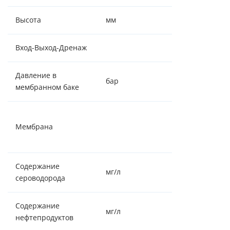
Высота
мм
596
Вход-Выход-Дренаж
⅜" - ⅜"- ¼"
Давление в
бар
0,4 - 0,6
мембранном баке
Мембрана
Мембрана
Экодар
800GPD
Содержание
мг/л
Отсутствие
сероводорода
Содержание
мг/л
Отсутствие
нефтепродуктов