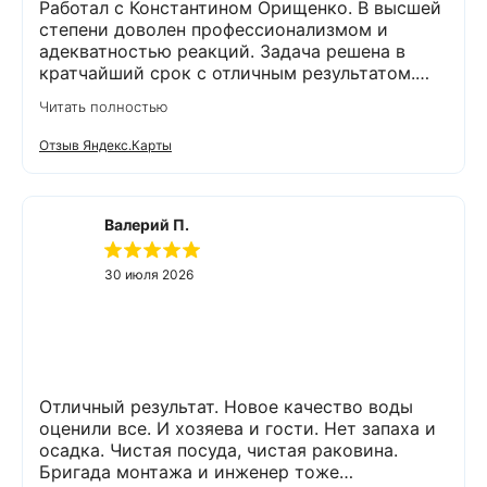
рекомендовать знакомым и друзьям,
Работал с Константином Орищенко. В высшей
обращаться в эту фирму.
степени доволен профессионализмом и
адекватностью реакций. Задача решена в
кратчайший срок с отличным результатом.
Надеюсь, что обслуживание стстемы будет на
Читать полностью
должном уровне. Спасибо!
Отзыв Яндекс.Карты
Валерий П.
30 июля 2026
Отличный результат. Новое качество воды
оценили все. И хозяева и гости. Нет запаха и
осадка. Чистая посуда, чистая раковина.
Бригада монтажа и инженер тоже