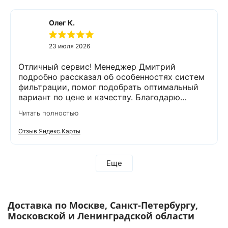
Олег К.
23 июля 2026
Отличный сервис! Менеджер Дмитрий
подробно рассказал об особенностях систем
фильтрации, помог подобрать оптимальный
вариант по цене и качеству. Благодарю
компанию Экодар за отличную работу и
Читать полностью
отдельную благодарность менеджеру
Дмитрию и сотруднику, проводящему монтаж
Отзыв Яндекс.Карты
Александру. Грамотно проконсультировали,
оперативно провели анализ воды и
установили оборудование. Еще раз
Еще
благодарим за проделанную работу! Остались
довольны тем, что выбрали компанию Экодар!
Рекомендую всем эту компанию!
Доставка по Москве, Санкт-Петербургу,
Московской и Ленинградской области