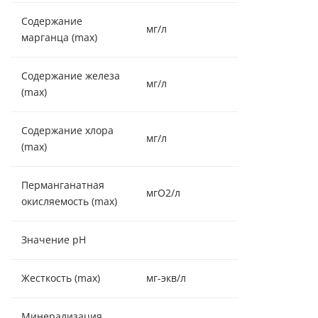
Содержание
мг/л
0.05
марганца (max)
Содержание железа
мг/л
0.1
(max)
Содержание хлора
мг/л
0.5
(max)
Перманганатная
мгO2/л
5
окисляемость (max)
Значение pH
6,5 - 8,5
Жесткость (max)
мг-экв/л
8
Минерализация
<2500