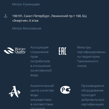
Метро Румянцево
196191, Санкт-Петербург, Ленинский пр-т 168, БЦ
«Энергия», 6 этаж
Метро Московская
Ассоциация
Фильтры
сохранения
сертифицированы
прав
на территории
потребителя
Таможенного
в отношении
союза
качественной
воды
Аналитический
Производимое
центр качества
оборудование
воды
проходит
аккредитован
добровольную
в соответствии
сертификацию
ИСО/МЭК