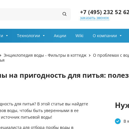
+7 (495) 232 52 6
заказать звонок
Заказ звонка
ги
Технологии
Акции
Wiki
О компании
даление сероводорода
Очистка воды для дачи
Имя
Энциклопедия воды - Фильтры в коттедж
О проблемах с во
тья
арганца
Фильтры для воды в част
Телефон
ны на пригодность для питья: пол
вание воды
Фильтры для воды под мо
Выберите причину обращения
Солевые баки
Департамент
ющие
Осветительные фильтры
Нуж
дность для питья? В этой статье вы найдете
Я принимаю условия
ов воды, чтобы быть уверенными в ее
 сантехника Rehau
Очистка воды из колодца
передачи информации
 источник питьевой воды!
В 
и сорбция
Засыпки для фильтров
пециалиста для отбора пробы воды в