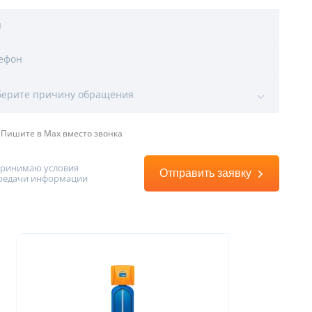
я
ы
ефон
воды
ерите причину обращения
Пишите в Max вместо звонка
принимаю условия
Отправить заявку
редачи информации