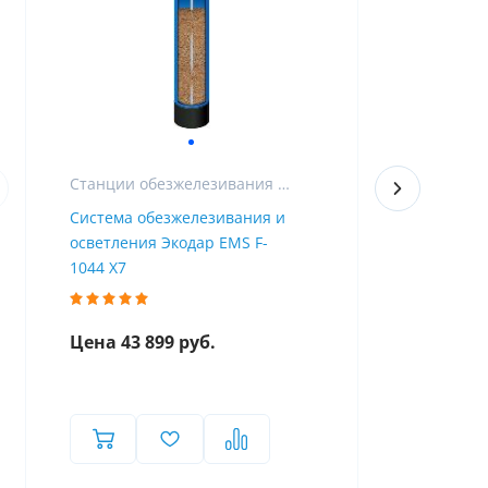
Станции обезжелезивания и фильтры для очистки воды от железа
Система обезжелезивания и
Фильтр для
осветления Экодар EMS F-
железа из 
1044 X7
Airtop F-10
Цена 43 899 руб.
Цена 47 9