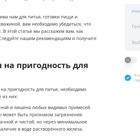
Мы Вам перезвоним
уляторы
Колонны очистки воды
Им
има нам для питья, готовки пищи и
 насосы
Фильтры от извести
Фирменные магазин
кважиной, вам необходимо убедиться, что
Тел
 В этой статье мы расскажем вам, как
 воды
Фильтры грубой очистки 
. Следуйте нашим рекомендациям и получите
Выб
е клапаны
Магистральные фильтры
 на пригодность для
 для систем аэрации
Фильтры тонкой очистки
Я 
пе
 на пригодность для питья, необходимо
 из них:
чной и лишена любых видимых примесей.
о может быть признаком загрязнения.
ачной и чистой, но через минимальное
наличие в воде растворённого железа,