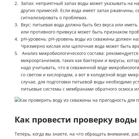
Запах: неприятный запах воды может указывать на н
других примесей. Если вода имеет запах ржавчины, с
сигнализировать о проблемах.
Вкус: питьевая вода должна быть без вкуса или имет
или противного привкуса может быть признаком проб
pH-уровень: pH-уровень воды из скважины должен нахо
Чрезмерно кислая или щелочная вода может быть вре
Анализ микробиологического состава: рекомендуетс
микроорганизмов, таких как бактерии и вирусы, кото
надо учитывать, что в скважинной воде микробиологии
со светом и кислородом, а вот в колодезной воде мик
случае, для подготовки питьевой воды необходимо у
питьевые системы с мембранами обратного осмоса и
Как провести проверку воды
Теперь, когда вы знаете, на что обращать внимание, ра