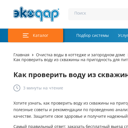
Поиск
Каталог
Подбор системы
Услу
Аэрация и у
Главная
Очистка воды в коттедже и загородном доме
Как проверить воду из скважины на пригодность для пи
Удаление м
Как проверить воду из скважи
Обеззаражи
Услуги
3 минуты
на чтение
Комплекту
Хотите узнать, как проверить воду из скважины на приго
полезные советы и рекомендации по проведению анализ
Инженерная
качестве. Защитите свое здоровье и получите надежный
Осветление 
Самый правильный ответ: заказать бесплатный выезд с