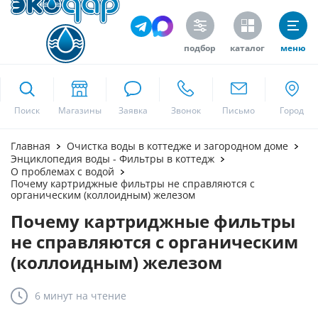
подбор
каталог
меню
ekodar.ru
Поиск
Москва
Главная
Очистка воды в коттедже и загородном доме
Энциклопедия воды - Фильтры в коттедж
О проблемах с водой
Почему картриджные фильтры не справляются с
органическим (коллоидным) железом
Да
Почему картриджные фильтры
не справляются с органическим
(коллоидным) железом
6 минут
на чтение