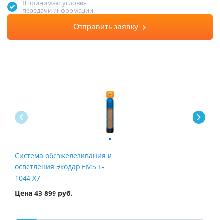
Я принимаю условия
передачи информации
Отправить заявку
Система обезжелезивания и
Филь
осветления Экодар EMS F-
жел
1044 X7
Airt
Цена 43 899 руб.
Цена