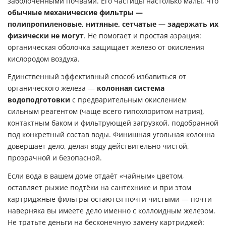
заболоченными почвами. Его частицы настолько малы, что
обычные механические фильтры —
полипропиленовые, нитяные, сетчатые — задержать их
физически не могут
. Не помогает и простая аэрация:
органическая оболочка защищает железо от окисления
кислородом воздуха.
Единственный эффективный способ избавиться от
органического железа —
колонная система
водоподготовки
с предварительным окислением
сильным реагентом (чаще всего гипохлоритом натрия),
контактным баком и фильтрующей загрузкой, подобранной
под конкретный состав воды. Финишная угольная колонна
довершает дело, делая воду действительно чистой,
прозрачной и безопасной.
Если вода в вашем доме отдаёт «чайным» цветом,
оставляет рыжие подтёки на сантехнике и при этом
картриджные фильтры остаются почти чистыми — почти
наверняка вы имеете дело именно с коллоидным железом.
Не тратьте деньги на бесконечную замену картриджей: