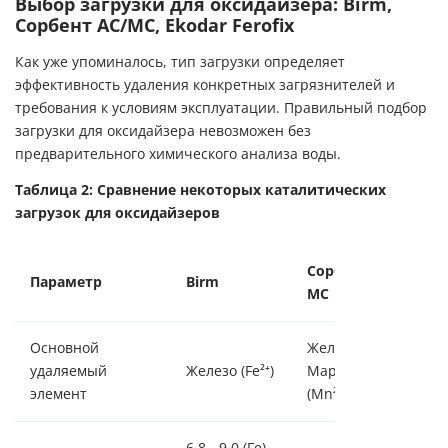
Выбор загрузки для оксидайзера: Birm,
Сорбент АС/МС, Ekodar Ferofix
Как уже упоминалось, тип загрузки определяет
эффективность удаления конкретных загрязнителей и
требования к условиям эксплуатации. Правильный подбор
загрузки для оксидайзера невозможен без
предварительного химического анализа воды.
Таблица 2: Сравнение некоторых каталитических
загрузок для оксидайзеров
Сорбент АС/
Параметр
Birm
МС
Основной
Железо (Fe²⁺),
удаляемый
Железо (Fe²⁺)
Марганец
элемент
(Mn²⁺)
6.8 - 9.0 (Fe),