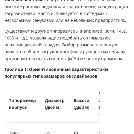
высокие расходы воды и/или значительные концентрации
загрязнителей. Часто используется в коттеджах с
несколькими санузлами или на небольших предприятиях.
Существуют и другие типоразмеры (например, 0844, 1465,
1665 и т.д.), позволяющие подобрать оптимальное
решение для любых задач. Выбор размера напрямую
влияет на объем загружаемого фильтрующего материала,
производительность системы (м³/ч) и частоту промывок.
Таблица 1: Ориентировочные характеристики
популярных типоразмеров оксидайзеров
Примерный
Типоразмер
Диаметр
Высота
объем
корпуса
(дюйм)
(дюйм)
загрузки
(л)
1054
10
54
25-37