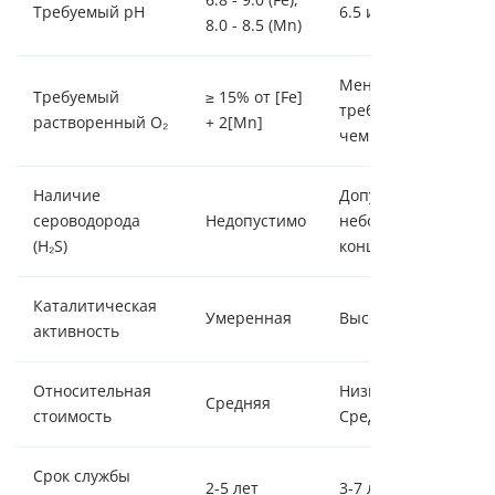
Требуемый pH
6.5 и выше
8.0 - 8.5 (Mn)
Менее
Требуемый
≥ 15% от [Fe]
требователен,
растворенный O₂
+ 2[Mn]
чем Birm
Наличие
Допустимо в
сероводорода
Недопустимо
небольших
(H₂S)
концентрациях
Каталитическая
Умеренная
Высокая
активность
Относительная
Низкая/
Средняя
стоимость
Средняя
Срок службы
2-5 лет
3-7 лет