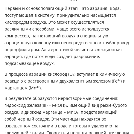
Первый и основополагающий этап – это аэрация. Вода,
поступающая в систему, принудительно насыщается
кислородом воздуха. Это может осуществляться
различными способами: чаще всего используется
компрессор, нагнетающий воздух в специальную
аэрационную колонну или непосредственно в трубопровод
перед фильтром. Альтернативой является эжекционная
аэрация, где поток воды создает разряжение,
подсасывающее воздух.
В процессе аэрации кислород (O₂) вступает в химическую
реакцию с растворенным двухвалентным железом (Fe²⁺) и
марганцем (Mn²⁺).
В результате образуются нерастворимые соединения:
гидроксид железа(III) – Fe(OH)₃, имеющий вид рыже-бурого
осадка, и диоксид марганца – MnO₂, представляющий
собой черный осадок. Эти частицы находятся во
взвешенном состоянии в воде и готовы к удалению на
следующей стадии. Скорость и полнота реакций окисления