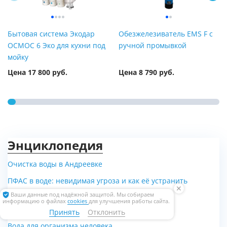
Бытовая система Экодар
Обезжелезиватель EMS F с
ОСМОС 6 Эко для кухни под
ручной промывкой
мойку
Цена 17 800 руб.
Цена 8 790 руб.
Энциклопедия
Очистка воды в Андреевке
ПФАС в воде: невидимая угроза и как её устранить
✕
навсегда
Ваши данные под надёжной защитой. Мы собираем
информацию о файлах
cookies
для улучшения работы сайта.
Способы очистки воды
Принять
Отклонить
Вода для организма человека