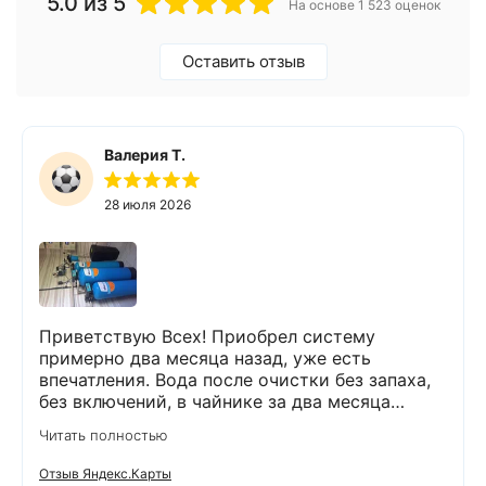
5.0
из 5
На основе 1 523 оценок
Оставить отзыв
Валерия Т.
28 июля 2026
Приветствую Всех! Приобрел систему
примерно два месяца назад, уже есть
впечатления. Вода после очистки без запаха,
без включений, в чайнике за два месяца
вообще нет накипи. Система очистки
Читать полностью
работает. Оборудование, несмотря на
размеры, поставили компактно, сбоев не
Отзыв Яндекс.Карты