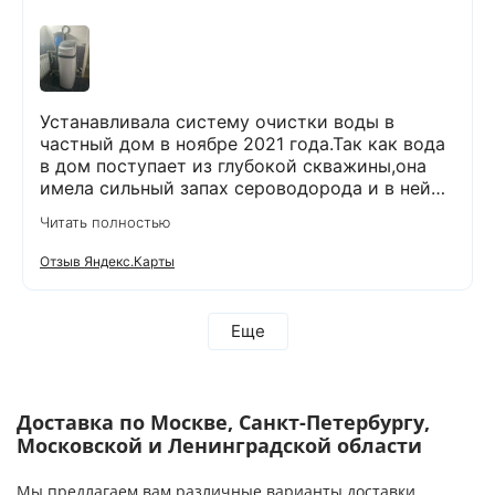
Устанавливала систему очистки воды в
частный дом в ноябре 2021 года.Так как вода
в дом поступает из глубокой скважины,она
имела сильный запах сероводорода и в ней
было много железа( со временем она
Читать полностью
желтела) и пользоваться в доме ей было
невозможно. После установки специального
Отзыв Яндекс.Карты
оборудования,вода стала на вкус лучше,чем
продается в магазинах. О такой хорошей
воде я и не мечтала!!!!!! Прошло уже 5 лет.И в
Еще
течении этого времени не было никаких
вопросов по работе данного оборудования.И
вот решила сделать сервисное
обслуживание:проверить все ли в
Доставка по Москве, Санкт-Петербургу,
порядке.Может надо что-то заменить.
Московской и Ленинградской области
Позвонила в компанию и,как всегда,вежливые
и приятные менеджеры приняли у меня заявку
Мы предлагаем вам различные варианты доставки.