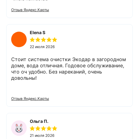
подобрать оптимальный вариант, пригласил в
офис для заключения договора. Оборудование
Отзыв Яндекс.Карты
«Экодар компакт», которое я поставил,
существенно снизило жесткость воды,
убрало посторонние запахи. Вода стала
мягкой и приятной на вкус. Полностью
Elena S
доволен сотрудничеством с Компанией
«Экодар». Рекомендую.
22 июля 2026
Стоит система очистки Экодар в загородном
доме, вода отличная. Годовое обслуживание,
что оч удобно. Без нареканий, очень
довольны!
Отзыв Яндекс.Карты
Ольга П.
21 июля 2026