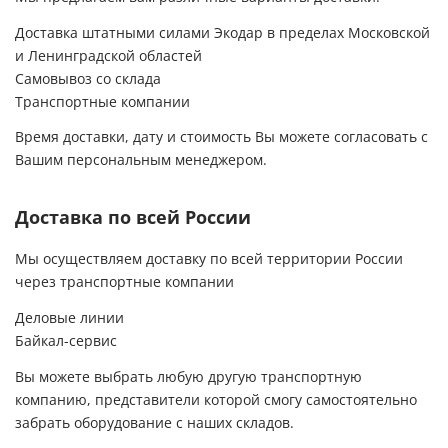
и уже через 2 дня ко мне приедет
бригада.Хочу сказать,что вся команда
Доставка штатными силами Экодар в пределах Московской
компании Экодар -очень
и Ленинградской областей
спокойные,вежливые,аккуратные и
Самовывоз со склада
ответственные люди.За это им огромное
спасибо и долгих лет процветания их фирме!
Транспортные компании
Спасибо Вам за то,что Вы есть!!!
Время доставки, дату и стоимость Вы можете согласовать с
Вашим персональным менеджером.
Доставка по всей России
Мы осуществляем доставку по всей территории России
через транспортные компании
Деловые линии
Байкал-сервис
Вы можете выбрать любую другую транспортную
компанию, представители которой смогу самостоятельно
забрать оборудование с наших складов.