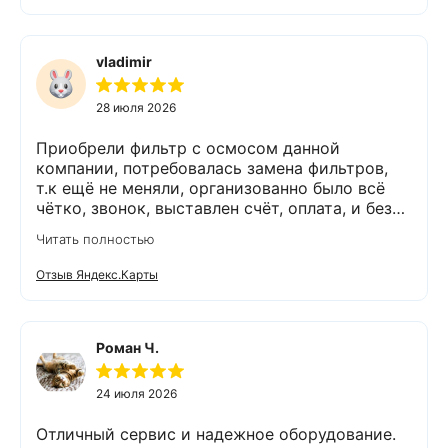
было. Спасибо Экодару за хорошую работу.
vladimir
28 июля 2026
Приобрели фильтр с осмосом данной
компании, потребовалась замена фильтров,
т.к ещё не меняли, организованно было всё
чётко, звонок, выставлен счёт, оплата, и без
задержек выезд специалиста, обслуживание
Читать полностью
выполнено (всё чётко без шума и пыли),
приятно работать с грамотными,
Отзыв Яндекс.Карты
обязательными людьми. Спасибо
Роман Ч.
24 июля 2026
Отличный сервис и надежное оборудование.