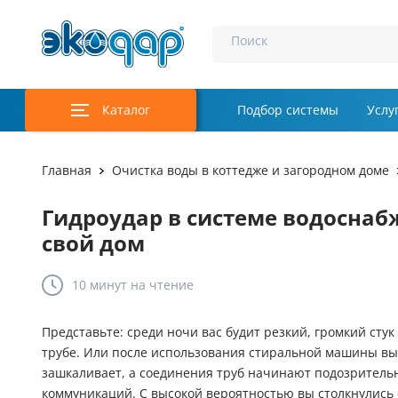
Поиск
Каталог
Подбор системы
Услу
Аэрация и у
Главная
Очистка воды в коттедже и загородном доме
Удаление м
Гидроудар в системе водоснабж
Обеззаражи
свой дом
Услуги
10 минут
на чтение
Комплекту
Представьте: среди ночи вас будит резкий, громкий стук
Инженерная
трубе. Или после использования стиральной машины вы
зашкаливает, а соединения труб начинают подозрительно
Осветление 
коммуникаций. С высокой вероятностью вы столкнулись