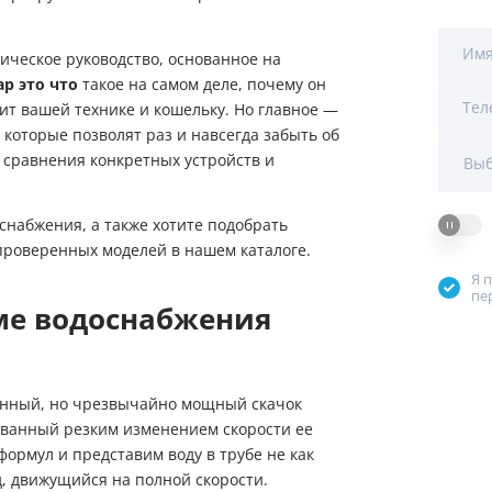
Мы Вам перезвоним
уляторы
Колонны очистки воды
Им
тическое руководство, основанное на
 насосы
Фильтры от извести
Фирменные магазин
р это что
такое на самом деле, почему он
Тел
ит вашей технике и кошельку. Но главное —
 воды
Фильтры грубой очистки 
которые позволят раз и навсегда забыть об
о сравнения конкретных устройств и
Выб
е клапаны
Магистральные фильтры
 для систем аэрации
Фильтры тонкой очистки
снабжения, а также хотите подобрать
 проверенных моделей в нашем каталоге.
Я 
пе
еме водоснабжения
менный, но чрезвычайно мощный скачок
званный резким изменением скорости ее
формул и представим воду в трубе не как
д, движущийся на полной скорости.