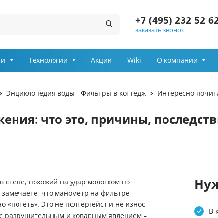
+7 (495) 232 52 6
заказать звонок
Заказ звонка
ги
Технологии
Акции
Wiki
О компании
даление сероводорода
Очистка воды для дачи
Имя
Энциклопедия воды - Фильтры в коттедж
Интересно почит
арганца
Фильтры для воды в част
Телефон
ения: что это, причины, последств
вание воды
Фильтры для воды под мо
Выберите причину обращения
Солевые баки
Департамент
ющие
Осветительные фильтры
Нуж
 в стене, похожий на удар молотком по
Я принимаю условия
 сантехника Rehau
Очистка воды из колодца
 замечаете, что манометр на фильтре
передачи информации
 «потеть». Это не полтергейст и не износ
и сорбция
Засыпки для фильтров
В 
 с разрушительным и коварным явлением –