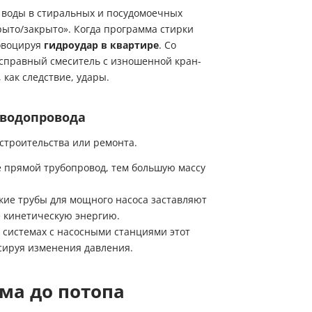
 воды в стиральных и посудомоечных
рыто/закрыто». Когда программа стирки
ровоцируя
гидроудар в квартире
. Со
исправный смеситель с изношенной кран-
 как следствие, удары.
 водопровода
 строительства или ремонта.
 прямой трубопровод, тем большую массу
кие трубы для мощного насоса заставляют
е кинетическую энергию.
Пожалуйста, введите код из СМC
чтобы подтвердить отправку заявки
 системах с насосными станциями этот
сируя изменения давления.
Код
Купить в один клик
ума до потопа
Заказать анализ воды
Обратный звонок
Заполните имя, телефон, почту и наши менеджеры свяжутся с Вами
Подтвердить код