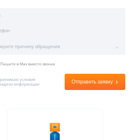
я
ы
ефон
воды
ерите причину обращения
Пишите в Max вместо звонка
принимаю условия
Отправить заявку
редачи информации