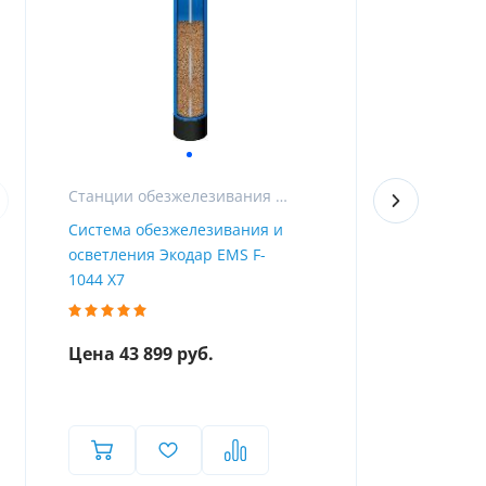
Станции обезжелезивания и фильтры для очистки воды от железа
Система обезжелезивания и
Фильтр для
осветления Экодар EMS F-
железа из 
1044 X7
Airtop F-10
Цена 43 899 руб.
Цена 47 9