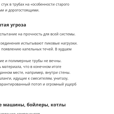
Химический анализ воды из скважины, колодца или другого
в рабочее время для уточнения деталей заказа
тук в трубах на «особенности старого
Мы ценим Ваше время и звоним только по делу!
источника проводится аккредитованной лабораторией компании
ЭКОДАР.
ыми и дорогостоящими.
Заказ звонка
Имя
Имя
Имя
ытая угроза
Телефон
Имя
Телефон
спытание на прочность для всей системы.
Телефон
Телефон
Выберите причину обращения
соединения испытывают пиковые нагрузки.
и появлению капельных течей. В худшем
Выберите причину обращения
Я принимаю условия
Отправить заявку
передачи информации
Я принимаю условия
Отправить заявку
ие и полимерные трубы не вечны.
передачи информации
Департамент
 материала, что в конечном итоге
Я принимаю условия
Мы Вам перезвоним
передачи информации
анном месте, например, внутри стены.
Я принимаю условия
ланги, идущие к смесителям, унитазу,
передачи информации
 гарантированный потоп и огромный ущерб
Мы Вам перезвоним
е машины, бойлеры, котлы
Фирменные магазины
давлению компонентов.