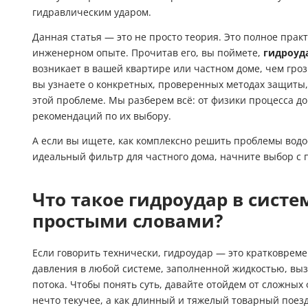
гидравлическим ударом.
Гидроаккум
Данная статья — это не просто теория. Это полное прак
Дозирующие
инженерном опыте. Прочитав его, вы поймете,
гидроуда
возникает в вашей квартире или частном доме, чем гроз
Ёмкости для
вы узнаете о конкретных, проверенных методах защиты, 
этой проблеме. Мы разберем всё: от физики процесса д
Управляющи
рекомендаций по их выбору.
Компрессоры
А если вы ищете, как комплексно решить проблемы водо
идеальный
фильтр для частного дома
, начните выбор с
Что такое гидроудар в сист
простыми словами?
Если говорить технически, гидроудар — это кратковре
давления в любой системе, заполненной жидкостью, вы
потока. Чтобы понять суть, давайте отойдем от сложных 
нечто текучее, а как длинный и тяжелый товарный поез