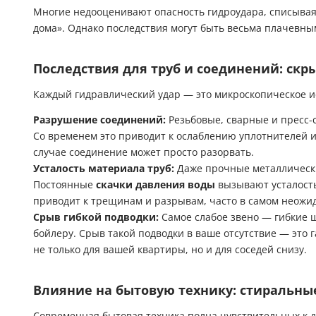
Многие недооценивают опасность гидроудара, списывая с
дома». Однако последствия могут быть весьма плачевн
Последствия для труб и соединений: скр
Каждый гидравлический удар — это микроскопическое и
Разрушение соединений:
Резьбовые, сварные и пресс-
Со временем это приводит к ослаблению уплотнителей 
случае соединение может просто разорвать.
Усталость материала труб:
Даже прочные металлическ
Постоянные
скачки давления воды
вызывают усталость
приводит к трещинам и разрывам, часто в самом неожид
Срыв гибкой подводки:
Самое слабое звено — гибкие ш
бойлеру. Срыв такой подводки в ваше отсутствие — это
не только для вашей квартиры, но и для соседей снизу.
Влияние на бытовую технику: стиральны
Современная бытовая техника полна чувствительных к 