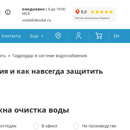
ежедневно
с 8 до 19:00
2
МСК
voda@ekodar.ru
Контакты
Еще
EN
Оксидайзеры
Москва
Колумбус
ать
Гидроудар в системе водоснабжения
Поддержка
ный дом из скважины
Водоподготовка
Да
Другой
ия и как навсегда защитить
Избранное
йку
Система очистки воды для 
Товары для сравнения
Ионообменная смола
на очистка воды
коттедже
В офисе
На производстве