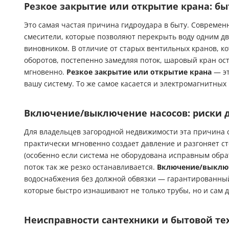
Резкое закрытие или открытие крана: бы
Это самая частая причина гидроудара в быту. Соврем
смесители, которые позволяют перекрыть воду одним дв
виновником. В отличие от старых вентильных кранов, ко
оборотов, постепенно замедляя поток, шаровый кран ос
мгновенно.
Резкое закрытие или открытие крана
— эт
вашу систему. То же самое касается и электромагнитных
Включение/выключение насосов: риски д
Для владельцев загородной недвижимости эта причина с
практически мгновенно создает давление и разгоняет ст
(особенно если система не оборудована исправным обр
поток так же резко останавливается.
Включение/выключ
водоснабжения без должной обвязки — гарантированный
которые быстро изнашивают не только трубы, но и сам 
Неисправности сантехники и бытовой те