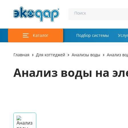
Поиск
Каталог
Подбор системы
Услу
Аэрация и у
Главная
Для коттеджей
Анализы воды
Анализ во
Удаление м
Анализ воды на э
Обеззаражи
Услуги
Комплекту
Инженерная
Осветление 