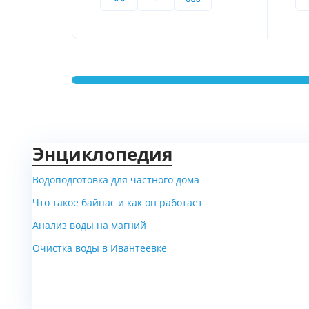
Мы накопили максимальный опы
очистки воды для загородных до
Промышленный пылесо
При монтаже мы используем пр
Энциклопедия
что в разы снижает выброс пыли
Водоподготовка для частного дома
Что такое байпас и как он работает
Анализ воды на магний
Очистка воды в Ивантеевке