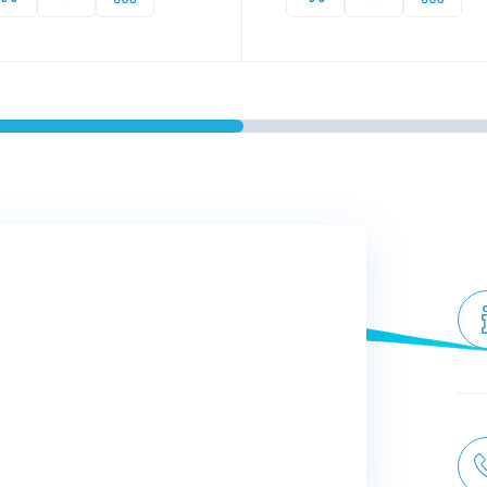
Оставить отзыв
т по монтажу систем
передачи информации
мов.
1.
Сообщите вашему менеджеру, ч
2.
Мы отправим запрос сразу в н
с
рассрочки.
омышленный пылесос,
.
3.
В случае положительного реше
подтвердить согласие и перейти 