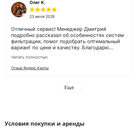
Олег К.
23 июля 2026
Отличный сервис! Менеджер Дмитрий
подробно рассказал об особенностях систем
фильтрации, помог подобрать оптимальный
вариант по цене и качеству. Благодарю
компанию Экодар за отличную работу и
Читать полностью
отдельную благодарность менеджеру
Дмитрию и сотруднику, проводящему монтаж
Отзыв Яндекс.Карты
Александру. Грамотно проконсультировали,
оперативно провели анализ воды и
установили оборудование. Еще раз
Еще
благодарим за проделанную работу! Остались
довольны тем, что выбрали компанию Экодар!
Рекомендую всем эту компанию!
Условия покупки и аренды