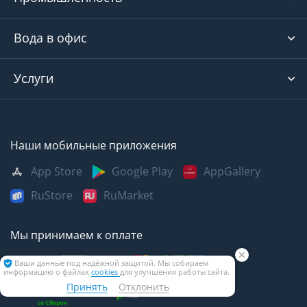
Вода в офис
Услуги
Наши мобильные приложения
App Store
Google Play
AppGallery
RuStore
RuMarket
Мы принимаем к оплате
✕
Ваши данные под надёжной защитой. Мы собираем
информацию о файлах
cookies
для улучшения работы сайта.
Принять
Отклонить