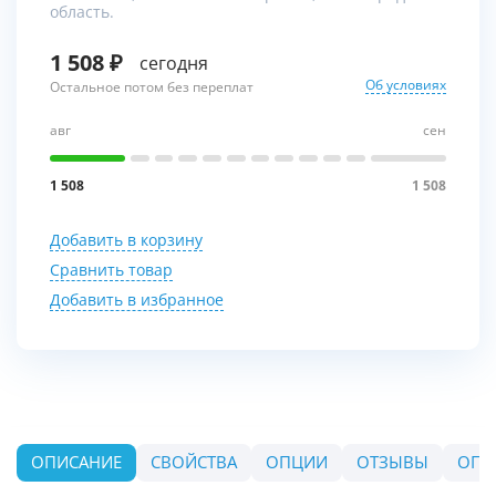
область.
1 508
сегодня
Об условиях
Остальное потом без переплат
авг
сен
1 508
1 508
Добавить в корзину
Сравнить товар
Добавить в избранное
ОПИСАНИЕ
СВОЙСТВА
ОПЦИИ
ОТЗЫВЫ
ОПЛ