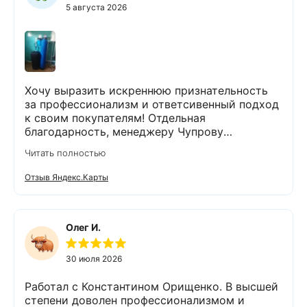
Экодару,что в вашей организации работают
5 августа 2026
такие специалисты.
Хочу выразить искреннюю признательность
за профессионализм и ответсивенный подход
к своим покупателям! Отдельная
благодарность, менеджеру Чупрову
Владимиру! После сдачи анализа воды, он
Читать полностью
быстро и чётко всё объяснил,
порекомендовал и подобрал пару вариантов
Отзыв Яндекс.Карты
оборудования. Монтаж так же сделали
быстро и качественно. На каждом этапе
Владимир был на связи и всегда отвечал на
интересующие нас вопросы. Приятным
Олег И.
бонусом был подарок😊👍спасибо. Остались
очень довольны компанией Экодар,
30 июля 2026
сотрудниками и оборудованием. 💯% будем
рекомендовать знакомым и друзьям,
Работал с Константином Орищенко. В высшей
обращаться в эту фирму.
степени доволен профессионализмом и