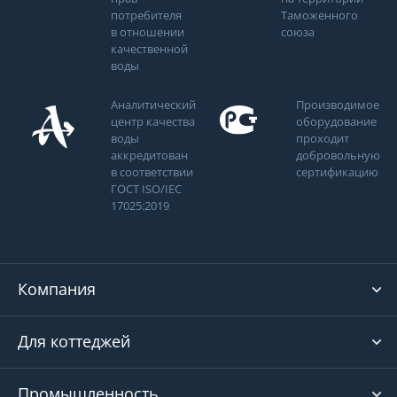
потребителя
Таможенного
в отношении
союза
качественной
воды
Аналитический
Производимое
центр качества
оборудование
воды
проходит
аккредитован
добровольную
в соответствии
сертификацию
ГОСТ ISO/IEC
17025:2019
Компания
Для коттеджей
Промышленность