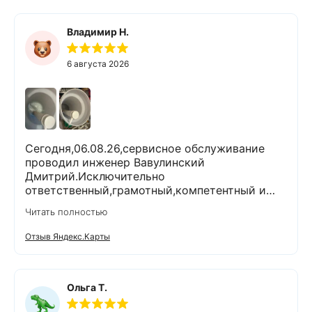
Владимир Н.
6 августа 2026
Сегодня,06.08.26,сервисное обслуживание
проводил инженер Вавулинский
Дмитрий.Исключительно
ответственный,грамотный,компетентный и
комуникабельный специалист.Работы
Читать полностью
выполнены очень тщательно и качественно.На
все вопросы ответил
Отзыв Яндекс.Карты
профессионально.Проанализировал и
устранил возникшие проблемы.При
выполнении работ поддерживал чистоту и
порядок.Помимо отличного выполненной
Ольга Т.
задачи,оставил хорошее настроение.Спасибо