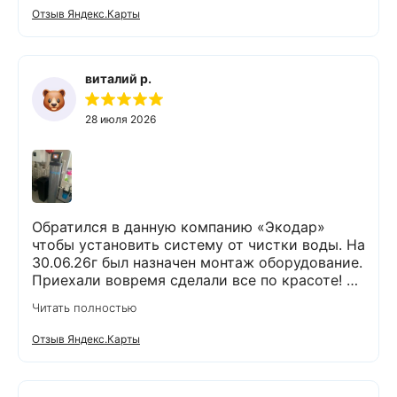
проблем и неудобств. Оборудование не
Отзыв Яндекс.Карты
занимает много места и легко
обслуживается. Результаты новых анализов
отличные. Могу всем рекомендовать данную
компанию и ее специалистов.
виталий р.
28 июля 2026
Обратился в данную компанию «Экодар»
чтобы установить систему от чистки воды. На
30.06.26г был назначен монтаж оборудование.
Приехали вовремя сделали все по красоте! Я
доволен !
Читать полностью
Отзыв Яндекс.Карты