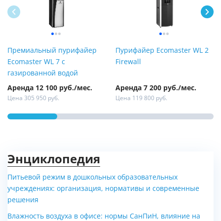
Премиальный пурифайер
Пурифайер Ecomaster WL 2
Ecomaster WL 7 с
Firewall
газированной водой
Аренда 12 100 руб./мес.
Аренда 7 200 руб./мес.
Цена 305 950 руб.
Цена 119 800 руб.
Энциклопедия
Питьевой режим в дошкольных образовательных
учреждениях: организация, нормативы и современные
решения
Фонтанчик питьевой
Фонтанчик питьевой
Оазис-6
Дождик-4
Влажность воздуха в офисе: нормы СанПиН, влияние на