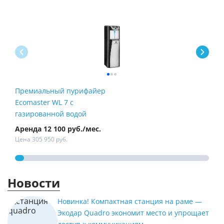
Премиальный пурифайер
Пур
Ecomaster WL 7 с
Fire
газированной водой
Аренда 12 100 руб./мес.
Арен
Цена 305 950 руб.
Цена
Новости
Новинка! Компактная станция на раме —
Экодар Quadro экономит место и упрощает