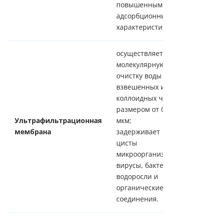
повышенными
адсорбционными
характеристиками.
осуществляет
молекулярную
очистку воды от
взвешенных и
коллоидных частиц
размером от 0, 01
Ультрафильтрационная
мкм;
мембрана
задерживает
цисты
микроорганизмов,
вирусы, бактерии,
водоросли и
органические
соединения.