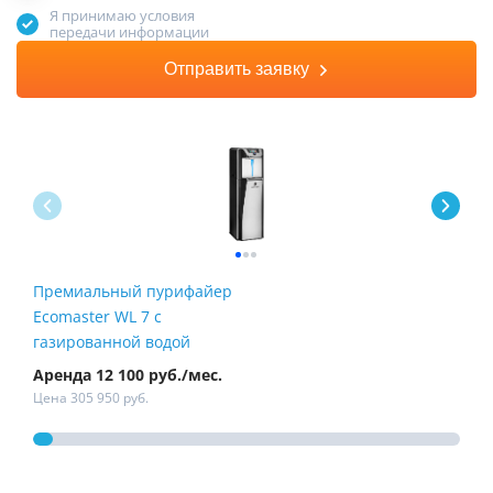
Я принимаю условия
передачи информации
Отправить заявку
Премиальный пурифайер
Пур
Ecomaster WL 7 с
Fire
газированной водой
Аренда 12 100 руб./мес.
Арен
Цена 305 950 руб.
Цена