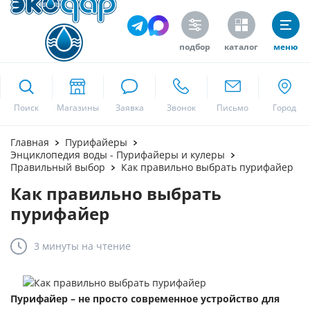
подбор
каталог
меню
ekodar.ru
Поиск
Москва
Главная
Пурифайеры
Энциклопедия воды - Пурифайеры и кулеры
Правильный выбор
Как правильно выбрать пурифайер
Как правильно выбрать
Да
пурифайер
3 минуты
на чтение
Пурифайер
– не просто современное устройство для