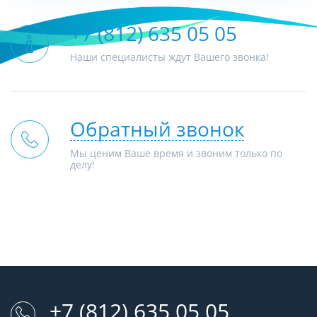
+7 (812) 635 05 05
Наши специалисты ждут Вашего звонка!
Обратный звонок
Мы ценим Ваше время и звоним только по
делу!
+7 (812) 635 05 05