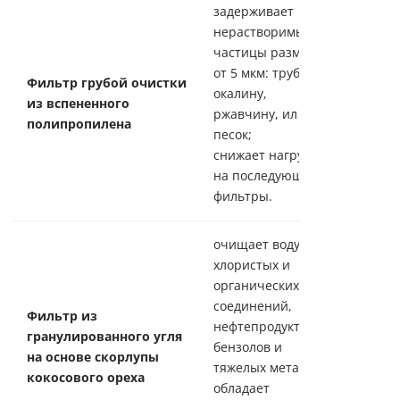
задерживает
нерастворимые
частицы размером
от 5 мкм: трубную
Фильтр грубой очистки
окалину,
из вспененного
ржавчину, ил и
полипропилена
песок;
снижает нагрузку
на последующие
фильтры.
очищает воду от
хлористых и
органических
соединений,
Фильтр из
нефтепродуктов,
гранулированного угля
бензолов и
на основе скорлупы
тяжелых металлов;
кокосового ореха
обладает