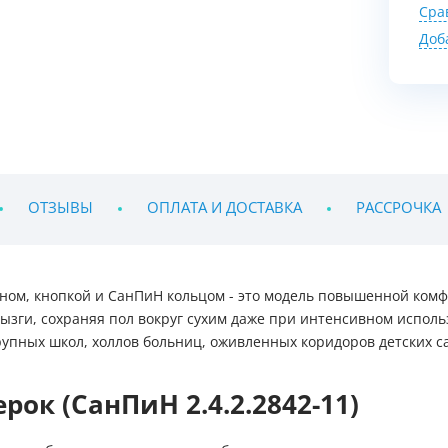
Сра
Доб
ОТЗЫВЫ
ОПЛАТА И ДОСТАВКА
РАССРОЧКА
ном, кнопкой и СанПиН кольцом - это модель повышенной комф
ги, сохраняя пол вокруг сухим даже при интенсивном использ
рупных школ, холлов больниц, оживленных коридоров детских с
ок (СанПиН 2.4.2.2842-11)