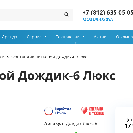
+7 (812) 635 05 0
заказать звонок
Заказ звонка
Аренда
Сервис
Технологии
Акции
О комп
Имя
ки
Фонтанчик питьевой Дождик-6 Люкс
Телефон
ой Дождик-6 Люкс
Выберите причину обращения
Департамент
Це
Я принимаю условия
Артикул
Дождик-Люкс-6
передачи информации
17