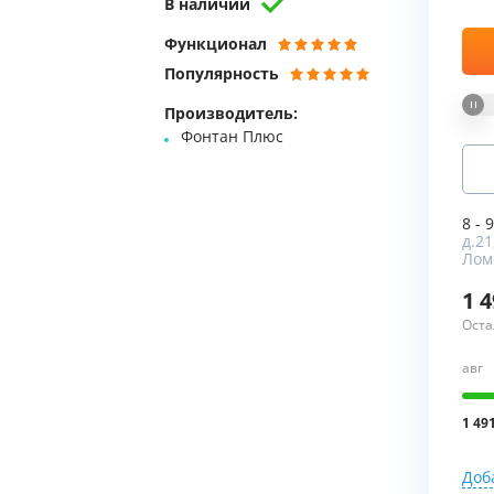
В наличии
Мы Вам перезвоним
Функционал
Популярность
Фирменные магазин
Производитель:
Фонтан Плюс
8 - 
д.21
Лом
1 
Оста
авг
1 49
Доб