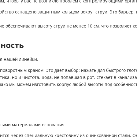
ам, чтобы у вас не возникло проблем с контролирующими орга
ройство оснащено защитным кольцом вокруг струи. Это барьер, 
е обеспечивают высоту струи не менее 10 см, что позволяет к
ность
ия нашей линейки.
поворотным краном. Это дает выбор: нажать для быстрого глот
ика, но и чистота. Вода, не попавшая в рот, стекает в канализ
днако мы можем изготовить корпус любой высоты под особеннос
нными материалами основания.
ится через специальную крестовину из оцинкованной стали. О