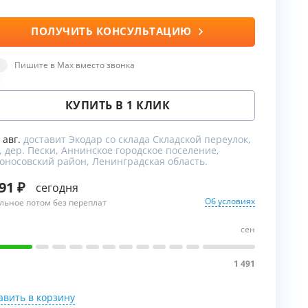
ПОЛУЧИТЬ КОНСУЛЬТАЦИЮ
ы
Пишите в Max вместо звонка
КУПИТЬ В 1 КЛИК
9 авг.
доставит Экодар со склада Складской переулок,
, дер. Пески, Аннинское городское поселение,
оносовский район, Ленинградская область.
491
сегодня
Об условиях
льное потом без переплат
сен
1
1 491
авить в корзину