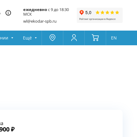
ежедневно
с 9 до 18:30
5
МСК
wl@ekodar-spb.ru
ании
Ещё
EN
Москва
Колумбус
Поддержка
Да
Другой
Избранное
Товары для сравнения
на
 900