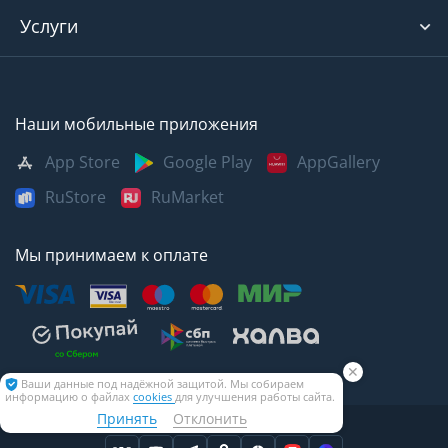
Услуги
Наши мобильные приложения
App Store
Google Play
AppGallery
RuStore
RuMarket
Мы принимаем к оплате
✕
Ваши данные под надёжной защитой. Мы собираем
информацию о файлах
cookies
для улучшения работы сайта.
Принять
Отклонить