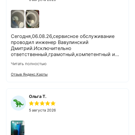
Сегодня,06.08.26,сервисное обслуживание
проводил инженер Вавулинский
Дмитрий.Исключительно
ответственный,грамотный,компетентный и
комуникабельный специалист.Работы
Читать полностью
выполнены очень тщательно и качественно.На
все вопросы ответил
Отзыв Яндекс.Карты
профессионально.Проанализировал и
устранил возникшие проблемы.При
выполнении работ поддерживал чистоту и
порядок.Помимо отличного выполненной
Ольга Т.
задачи,оставил хорошее настроение.Спасибо
Экодару,что в вашей организации работают
5 августа 2026
такие специалисты.