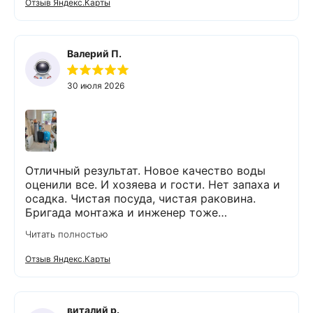
Отзыв Яндекс.Карты
Валерий П.
30 июля 2026
Отличный результат. Новое качество воды
оценили все. И хозяева и гости. Нет запаха и
осадка. Чистая посуда, чистая раковина.
Бригада монтажа и инженер тоже
максимально подробно всё обьяснили и
Читать полностью
рассказали. Монтаж прошел быстро и бе з
проблем и неудобств. Оборудование не
Отзыв Яндекс.Карты
занимает много места и легко
обслуживается. Результаты новых анализов
отличные. Могу всем рекомендовать данную
компанию и ее специалистов.
виталий р.