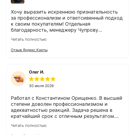
Хочу выразить искреннюю признательность
за профессионализм и ответсивенный подход
к своим покупателям! Отдельная
благодарность, менеджеру Чупрову
Владимиру! После сдачи анализа воды, он
Читать полностью
быстро и чётко всё объяснил,
порекомендовал и подобрал пару вариантов
Отзыв Яндекс.Карты
оборудования. Монтаж так же сделали
быстро и качественно. На каждом этапе
Владимир был на связи и всегда отвечал на
интересующие нас вопросы. Приятным
Олег И.
бонусом был подарок😊👍спасибо. Остались
очень довольны компанией Экодар,
30 июля 2026
сотрудниками и оборудованием. 💯% будем
рекомендовать знакомым и друзьям,
Работал с Константином Орищенко. В высшей
обращаться в эту фирму.
степени доволен профессионализмом и
адекватностью реакций. Задача решена в
кратчайший срок с отличным результатом.
Надеюсь, что обслуживание стстемы будет на
Читать полностью
должном уровне. Спасибо!