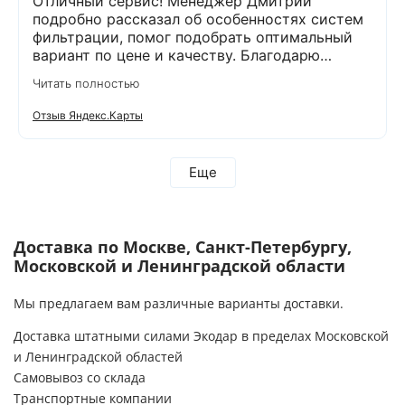
Отличный сервис! Менеджер Дмитрий
подробно рассказал об особенностях систем
фильтрации, помог подобрать оптимальный
вариант по цене и качеству. Благодарю
компанию Экодар за отличную работу и
Читать полностью
отдельную благодарность менеджеру
Дмитрию и сотруднику, проводящему монтаж
Отзыв Яндекс.Карты
Александру. Грамотно проконсультировали,
оперативно провели анализ воды и
установили оборудование. Еще раз
Еще
благодарим за проделанную работу! Остались
довольны тем, что выбрали компанию Экодар!
Рекомендую всем эту компанию!
Доставка по Москве, Санкт-Петербургу,
Московской и Ленинградской области
Мы предлагаем вам различные варианты доставки.
Доставка штатными силами Экодар в пределах Московской
и Ленинградской областей
Самовывоз со склада
Транспортные компании