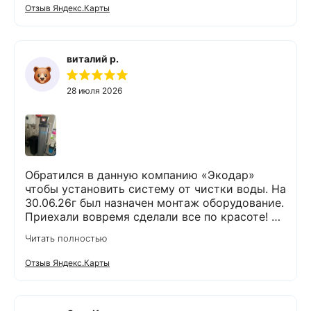
проблем и неудобств. Оборудование не
Отзыв Яндекс.Карты
занимает много места и легко
обслуживается. Результаты новых анализов
отличные. Могу всем рекомендовать данную
компанию и ее специалистов.
виталий р.
28 июля 2026
Обратился в данную компанию «Экодар»
чтобы установить систему от чистки воды. На
30.06.26г был назначен монтаж оборудование.
Приехали вовремя сделали все по красоте! Я
доволен !
Читать полностью
Отзыв Яндекс.Карты