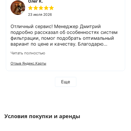
Олег К.
23 июля 2026
Отличный сервис! Менеджер Дмитрий
подробно рассказал об особенностях систем
фильтрации, помог подобрать оптимальный
вариант по цене и качеству. Благодарю
компанию Экодар за отличную работу и
Читать полностью
отдельную благодарность менеджеру
Дмитрию и сотруднику, проводящему монтаж
Отзыв Яндекс.Карты
Александру. Грамотно проконсультировали,
оперативно провели анализ воды и
установили оборудование. Еще раз
Еще
благодарим за проделанную работу! Остались
довольны тем, что выбрали компанию Экодар!
Рекомендую всем эту компанию!
Условия покупки и аренды