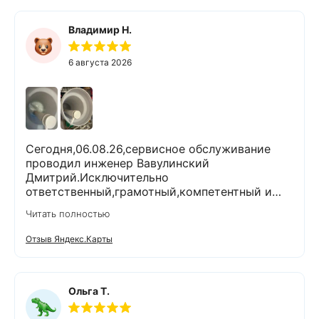
Владимир Н.
6 августа 2026
Сегодня,06.08.26,сервисное обслуживание
проводил инженер Вавулинский
Дмитрий.Исключительно
ответственный,грамотный,компетентный и
комуникабельный специалист.Работы
Читать полностью
выполнены очень тщательно и качественно.На
все вопросы ответил
Отзыв Яндекс.Карты
профессионально.Проанализировал и
устранил возникшие проблемы.При
выполнении работ поддерживал чистоту и
порядок.Помимо отличного выполненной
Ольга Т.
задачи,оставил хорошее настроение.Спасибо