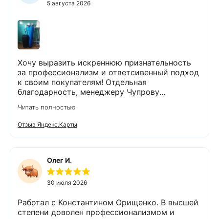
Экодару,что в вашей организации работают
5 августа 2026
такие специалисты.
Хочу выразить искреннюю признательность
за профессионализм и ответсивенный подход
к своим покупателям! Отдельная
благодарность, менеджеру Чупрову
Владимиру! После сдачи анализа воды, он
Читать полностью
быстро и чётко всё объяснил,
порекомендовал и подобрал пару вариантов
Отзыв Яндекс.Карты
оборудования. Монтаж так же сделали
быстро и качественно. На каждом этапе
Владимир был на связи и всегда отвечал на
интересующие нас вопросы. Приятным
Олег И.
бонусом был подарок😊👍спасибо. Остались
очень довольны компанией Экодар,
30 июля 2026
сотрудниками и оборудованием. 💯% будем
рекомендовать знакомым и друзьям,
Работал с Константином Орищенко. В высшей
обращаться в эту фирму.
степени доволен профессионализмом и