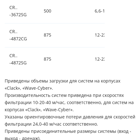
CR..
500
6,6-13-26
0,
-3672SG
CR..
875
12-23-47
0,
-4872CG
CR..
875
12-23-47
0,
-4872SG
Приведены объемы загрузки для систем на корпусах
«
Clack
», «
Wave
-
Cyber
».
Производительность систем приведена при скоростях
фильтрации 10-20-40 м/час, соответственно, для систем на
корпусах «
Clack
», «
Wave
-
Cyber
».
Указаны ориентировочные потери давления для скоростей
фильтрации 24,0-40 м/час соответственно.
Приведены присоединительные размеры системы (вход -
выход - дренаж).