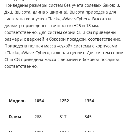
Приведены размеры систем без учета солевых баков: В,
ДхШ (высота, длина х ширина). Высота приведена для
систем на корпусах «
Clack
», «
Wave
-
Cyber
». Высота и
диаметр приведены с точностью ±25 и 13 мм,
соответственно. Для систем серии
CL
и
CG
приведены
размеры с верхней и боковой посадкой, соответственно.
Приведена полная масса «сухой» системы с корпусами
«
Clack
», «
Wave
-
Cyber
», включая цеолит. Для систем серии
CL
и
CG
приведена масса с верхней и боковой посадкой,
соответственно.
Модель
1054
1252
1354
1465
1
D, мм
268
317
345
372
4