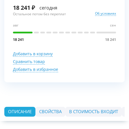
18 241
сегодня
Об условиях
Остальное потом без переплат
авг
сен
18 241
18 241
Добавить в корзину
Сравнить товар
Добавить в избранное
ОПИСАНИЕ
СВОЙСТВА
В СТОИМОСТЬ ВХОДИТ
О