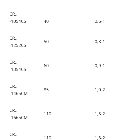
CR..
-1054CS
40
0,6-1,1-2,1
0,
CR..
50
0,8-1,5-3,0
0,
-1252CS
CR..
60
0,9-1,8-3,5
0,
-1354CS
CR..
85
1,0-2,0-4,0
0,
-1465CM
CR..
110
1,3-2,6-5,2
0,
-1665CM
CR..
110
1,3-2,6-5,2
0,