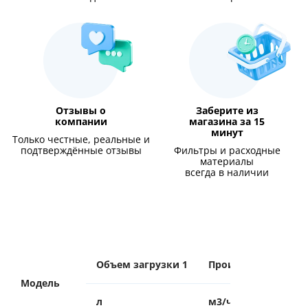
Отзывы о
Заберите из
компании
магазина за 15
минут
Только честные, реальные и
подтверждённые отзывы
Фильтры и расходные
материалы
всегда в наличии
Объем загрузки 1
Произв-сть 2
пр
Модель
л
м3/час
ба