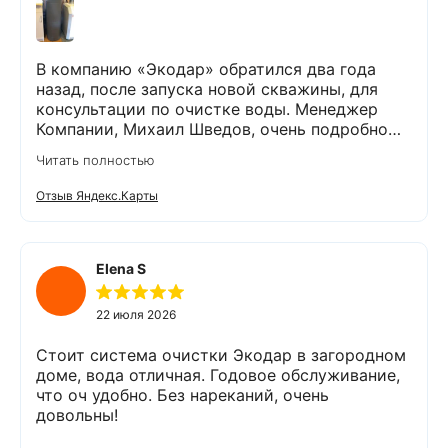
В компанию «Экодар» обратился два года
назад, после запуска новой скважины, для
консультации по очистке воды. Менеджер
Компании, Михаил Шведов, очень подробно
рассказал о системах очистки воды, помог
Читать полностью
подобрать оптимальный вариант, пригласил в
офис для заключения договора. Оборудование
Отзыв Яндекс.Карты
«Экодар компакт», которое я поставил,
существенно снизило жесткость воды,
убрало посторонние запахи. Вода стала
мягкой и приятной на вкус. Полностью
Elena S
доволен сотрудничеством с Компанией
«Экодар». Рекомендую.
22 июля 2026
Стоит система очистки Экодар в загородном
доме, вода отличная. Годовое обслуживание,
что оч удобно. Без нареканий, очень
довольны!