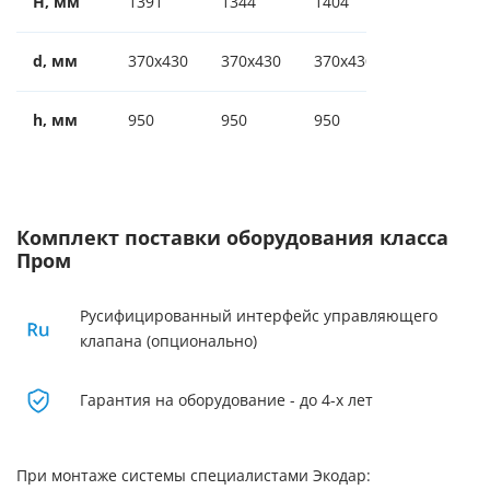
H, мм
1391
1344
1404
1680
1
d, мм
370x430
370x430
370x430
470
4
h, мм
950
950
950
1040
1
Комплект поставки оборудования класса
Пром
Русифицированный интерфейс управляющего
клапана (опционально)
Гарантия на оборудование - до 4-х лет
При монтаже системы специалистами Экодар: