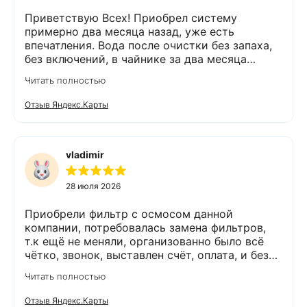
Приветствую Всех! Приобрел систему
примерно два месяца назад, уже есть
впечатления. Вода после очистки без запаха,
без включений, в чайнике за два месяца
вообще нет накипи. Система очистки
Читать полностью
работает. Оборудование, несмотря на
размеры, поставили компактно, сбоев не
Отзыв Яндекс.Карты
было. Спасибо Экодару за хорошую работу.
vladimir
28 июля 2026
Приобрели фильтр с осмосом данной
компании, потребовалась замена фильтров,
т.к ещё не меняли, организованно было всё
чётко, звонок, выставлен счёт, оплата, и без
задержек выезд специалиста, обслуживание
Читать полностью
выполнено (всё чётко без шума и пыли),
приятно работать с грамотными,
Отзыв Яндекс.Карты