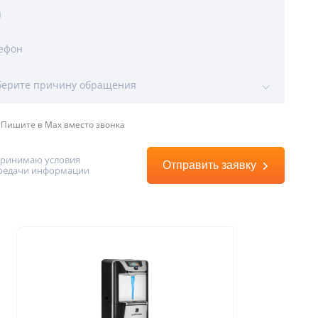
я
ефон
ы
ерите причину обращения
Пишите в Max вместо звонка
принимаю условия
Отправить заявку
редачи информации