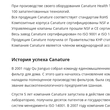
При производстве своего оборудования Canature Health T
100 запатентованных технологий.
Вся продукция Canature соответствует стандартам RoHS
Композитные корпуса Canature сертифицированы NSF и
Управляющие клапаны Canature прошли NSF и CE серт
Весь завод Canature сертифицирован по ISO 9001 и ISO 
Продукция Canature получила от Правительства КНР ст
Компания Canature является членом международной ассоц
История успеха Canature
В 2001 году Qu Jianguo собрал команду единомышленник
фильтр для дома. С этого шага началось становление ко
наладила полноценное производство фильтров, была се
звание высокотехнологичного предприятия Шанхая.
Спустя 5 лет компания Canature запустила в действие с
лабораторию, получила десяток патентов и государстве
систем менеджмента ISO 14001. В 2007 году компания Ca