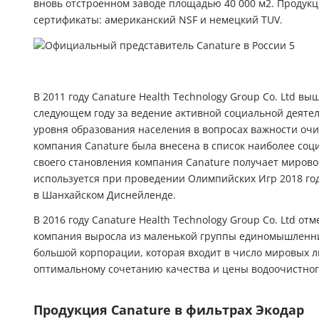
вновь отстроенном заводе площадью 40 000 м2. Продук
сертификаты: американский NSF и немецкий TUV.
В 2011 году Canature Health Technology Group Co. Ltd в
следующем году за ведение активной социальной деяте
уровня образования населения в вопросах важности оч
компания Canature была внесена в список наиболее соц
своего становления компания Canature получает миров
используется при проведении Олимпийских Игр 2018 год
в Шанхайском Диснейленде.
В 2016 году Canature Health Technology Group Co. Ltd от
компания выросла из маленькой группы единомышленни
большой корпорации, которая входит в число мировых л
оптимальному сочетанию качества и цены водоочистног
Продукция Canature в фильтрах Экодар