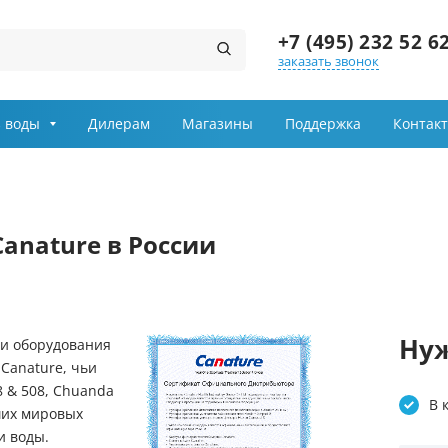
+7 (495) 232 52 6
заказать звонок
Заказ звонка
 воды
Дилерам
Магазины
Поддержка
Контак
Имя
Телефон
anature в России
Выберите причину обращения
Департамент
Нуж
ки оборудования
Canature, чьи
Я принимаю условия
8 & 508, Chuanda
передачи информации
В 
йших мировых
и воды.