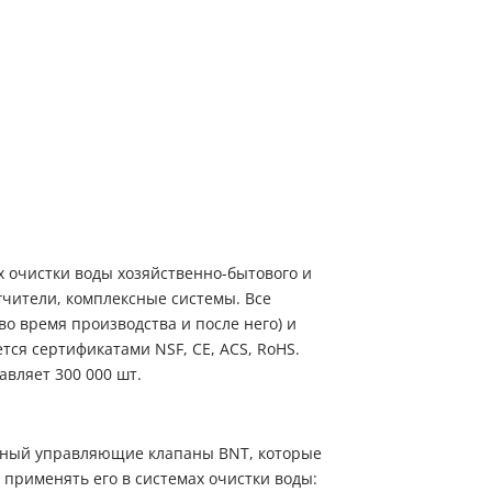
в рабочее время для уточнения деталей заказа
Мы ценим Ваше время и звоним только по делу!
Заказ звонка
Имя
Имя
Телефон
Имя
Телефон
Телефон
Выберите причину обращения
Выберите причину обращения
Я принимаю условия
Отправить заявку
передачи информации
 очистки воды хозяйственно-бытового и
Департамент
Я принимаю условия
Мы Вам перезвоним
гчители, комплексные системы. Все
передачи информации
о время производства и после него) и
Я принимаю условия
передачи информации
ся сертификатами NSF, CE, ACS, RoHS.
вляет 300 000 шт.
Мы Вам перезвоним
нный управляющие клапаны BNT, которые
Фирменные магазины
применять его в системах очистки воды: