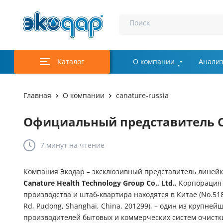
Поиск
Каталог
О компании
Анализ
Главная
О компании
canature-russia
Официальный представитель C
7 минут
на чтение
Компания Экодар – эксклюзивный представитель линей
Canature Health Technology Group Co., Ltd.
.
Корпорация 
производства и штаб-квартира находятся в Китае (No.51
Rd, Pudong, Shanghai, China, 201299), – один из крупне
производителей бытовых и коммерческих систем очистк