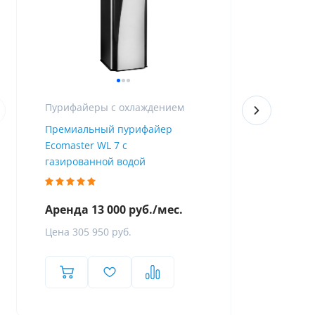
Пурифайеры с охлаждением
Премиальный пурифайер
Пурифайер 
Ecomaster WL 7 с
Firewall
газированной водой
Аренда 13 000 руб./мес.
Аренда 8 
Цена 305 950 руб.
Цена 119 8