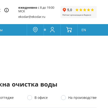
ежедневно
с 8 до 19:00
2
МСК
ekodar@ekodar.ru
ты
EN
Москва
Колумбус
Поддержка
Да
Другой
Избранное
Товары для сравнения
на очистка воды
коттедже
В офисе
На производстве