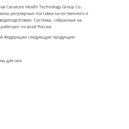
в Canature Health Technology Group Co.,
ажены регулярные поставки качественного и
водоподготовки. Системы, собранные на
 работают по всей России.
ской Федерации следующую продукцию
лы для них
Пожалуйста, введите код из СМC
чтобы подтвердить отправку заявки
Код
Купить в один клик
Обратный звонок
Заполните имя, телефон, почту и наши менеджеры свяжутся с Вами
Подтвердить код