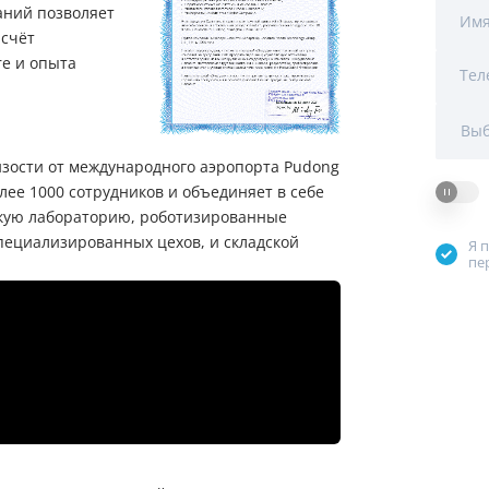
аний позволяет
Мы Вам перезвоним
Им
 счёт
e и опыта
Тел
Фирменные магазин
Выб
изости от международного аэропорта Pudong
лее 1000 сотрудников и объединяет в себе
скую лабораторию, роботизированные
пециализированных цехов, и складской
Я 
пе