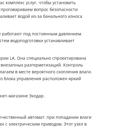
ас комплекс услуг, чтобы
установить
о проговариваем вопрос безопасности
аливает водой из-за банального износа
е работают под постоянным давлением.
стем водоподготовки устанавливает
ерии LA. Она специально спроектирована
 внезапных разгерметизаций. Контроль
агаем в месте вероятного скопления влаги.
го блока управления расположен яркий
Пожалуйста, введите код из СМC
нет-магазине Экодар.
чтобы подтвердить отправку заявки
Код
ечественный автомат: при попадании влаги
Купить в один клик
Заказать анализ воды
н с электрическим приводом. Этот узел в
Обратный звонок
Заполните имя, телефон, почту и наши менеджеры свяжутся с Вами
Подтвердить код