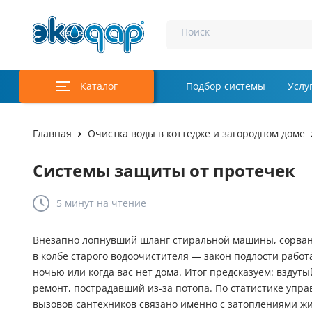
Поиск
Каталог
Подбор системы
Услу
Аэрация и у
Главная
Очистка воды в коттедже и загородном доме
Удаление м
Системы защиты от протечек
Обеззаражи
5 минут
на чтение
Услуги
Комплекту
Внезапно лопнувший шланг стиральной машины, сорван
в колбе старого водоочистителя — закон подлости работ
Инженерная
ночью или когда вас нет дома. Итог предсказуем: вздут
ремонт, пострадавший из-за потопа. По статистике уп
Осветление 
вызовов сантехников связано именно с затоплениями 