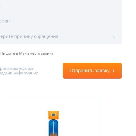
я
ефон
ы
воды
ерите причину обращения
Пишите в Max вместо звонка
принимаю условия
Отправить заявку
редачи информации