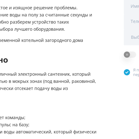
Мы Вам перезвоним
Им
стое и изящное решение проблемы.
уляторы
Колонны очистки воды
ние воды на полу за считанные секунды и
Тел
обно разберем устройство таких
 насосы
Фильтры от извести
Фирменные магазин
ыбора лучшего оборудования.
 воды
Фильтры грубой очистки 
Выб
е клапаны
Магистральные фильтры
но
 для систем аэрации
Фильтры тонкой очистки
Я 
 личный электронный сантехник, который
пе
тью в мокрых зонах (под ванной, раковиной,
чески отсекает подачу воды из
ет команды;
ульс на базу;
ки воды автоматический, который физически