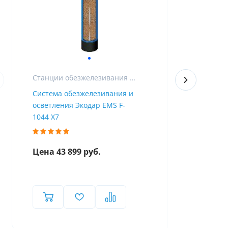
Станции обезжелезивания и фильтры для очистки воды от железа
Система обезжелезивания и
Фильтр для
осветления Экодар EMS F-
железа из 
1044 X7
Airtop F-10
Цена 43 899 руб.
Цена 47 9