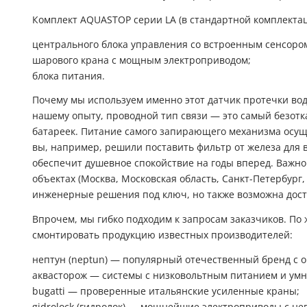
Комплект AQUASTOP серии LA (в стандартной комплектац
центрального блока управления со встроенным сенсоро
шарового крана с мощным электроприводом;
блока питания.
Почему мы используем именно этот датчик протечки во
нашему опыту, проводной тип связи — это самый безотк
батареек. Питание самого запирающего механизма осуще
вы, например, решили поставить
фильтр от железа для 
обеспечит душевное спокойствие на годы вперед. Важно
объектах (Москва, Московская область, Санкт-Петербург,
инженерные решения под ключ, но также возможна доста
Впрочем, мы гибко подходим к запросам заказчиков. П
смонтировать продукцию известных производителей:
нептун (neptun) — популярный отечественный бренд с 
аквасторож — системы с низковольтным питанием и ум
bugatti — проверенные итальянские усиленные краны;
gidrolock (гидролок) — мощнейшие электроприводы с н