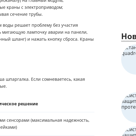
иоканалу) на главный модуль;
ые краны с электроприводом;
вая сечение трубы.
м воды решает проблему без участия
ть мигающую лампочку аварии на панели,
Нов
нный шланг) и нажать кнопку сброса. Краны
ша шпаргалка. Если сомневаетесь, какая
ные.
ическое решение
ми сенсорами (максимальная надежность,
рейками)