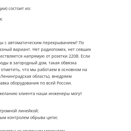
Химический анализ воды из скважины, колодца или другого
в рабочее время для уточнения деталей заказа
Мы ценим Ваше время и звоним только по делу!
источника проводится аккредитованной лабораторией компании
ии) состоит из:
ЭКОДАР.
Заказ звонка
м;
Имя
Имя
Имя
Телефон
Имя
Телефон
Телефон
ды с автоматическим перекрыванием? По
Телефон
Выберите причину обращения
азный вариант. Нет радиопомех, нет севших
ствляется напрямую от розетки 220В. Если
Выберите причину обращения
Я принимаю условия
Отправить заявку
воды
в загородный дом, такая обвязка
передачи информации
Я принимаю условия
 отметить, что мы работаем в основном на
Отправить заявку
передачи информации
Департамент
 Ленинградская область), внедряем
Я принимаю условия
Мы Вам перезвоним
передачи информации
вка оборудования по всей России.
Я принимаю условия
передачи информации
о желанию клиента наши инженеры могут
Мы Вам перезвоним
огромной линейкой;
ным контролем обрыва цепи;
Фирменные магазины
евероятным крутящим моментом.