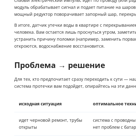
слабый электрический импульс идет по проводу (или рад
модуль обрабатывает сигнал и подает питание на шаров
мощный редуктор поворачивает запорный шар, перекры
В итоге, датчик утечки воды в квартире с перекрывание
человека. Вам остается лишь проснуться утром, замети
устранить причину поломки (например, заменить порва
откроются, водоснабжение восстановится.
Проблема → решение
Для тех, кто предпочитает сразу переходить к сути — на
система протечки вам подойдет, опирайтесь на эти дан
исходная ситуация
оптимальное техн
идет черновой ремонт, трубы
система с проводны
открыты
нет проблем с бата