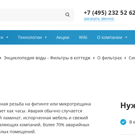
+7 (495) 232 52 6
заказать звонок
Заказ звонка
ги
Технологии
Акции
Wiki
О компании
даление сероводорода
Очистка воды для дачи
Имя
Энциклопедия воды - Фильтры в коттедж
О фильтрах
Си
арганца
Фильтры для воды в част
Телефон
вание воды
Фильтры для воды под мо
Выберите причину обращения
Солевые баки
Департамент
Нуж
ющие
Осветительные фильтры
ная резьба на фитинге или микротрещина
ает как часы. Авария обычно случается
Я принимаю условия
 сантехника Rehau
Очистка воды из колодца
ый ламинат, испорченная мебель и свежий
передачи информации
В 
равляющих компаний, более 70% аварийных
и сорбция
Засыпки для фильтров
жилых помещений.