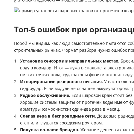
Топ-5 ошибок при организац
Порой мы видим, как люди самостоятельно пытаются со
строительных рынках. Формат разбора чужих ошибок пок
Установка сенсоров в неправильных местах.
Бросил
воду в коридор. Итог — лужа в спальне, а электроник
низких точках пола, куда законы физики погонят воду
Игнорирование резервного питания.
У вас отключи
гидроудар. Если модуль не оснащен аккумулятором, т
Редкое обслуживание.
Если шаровой кран стоит без 
Хорошие системы защиты от протечек воды имеют ф
арматуры (самоочистки) один-два раза в месяц.
Слепая вера в беспроводные сети.
Дешевые радиода
стен или глушатся соседским роутером.
Покупка no-name брендов.
Желание дешево аквастоп