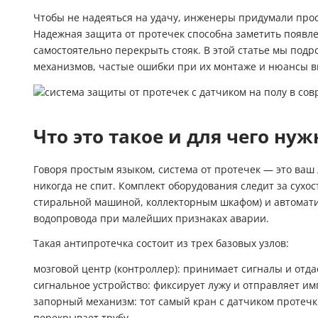
Чтобы не надеяться на удачу, инженеры придумали про
Гидроаккум
Надежная защита от протечек способна заметить появле
самостоятельно перекрыть стояк. В этой статье мы подр
Дозирующие
механизмов, частые ошибки при их монтаже и нюансы в
Ёмкости для
Управляющи
Что это такое и для чего нуж
Компрессоры
Говоря простым языком, система от протечек — это ваш
никогда не спит. Комплект оборудования следит за сухос
стиральной машиной, коллекторным шкафом) и автомати
водопровода при малейших признаках аварии.
Такая антипротечка состоит из трех базовых узлов:
мозговой центр (контроллер): принимает сигналы и отда
сигнальное устройство: фиксирует лужу и отправляет имп
запорный механизм: тот самый кран с датчиком протеч