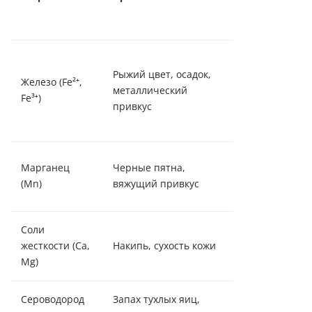
системах
водоподготов
Аэрация +
Рыжий цвет, осадок,
обезжелезиван
Железо (Fe²
⁺
,
металлический
каталитически
Fe³
⁺
)
привкус
фильтры, ион
обмен
Каталитически
Марганец
Черные пятна,
фильтры, окис
(Mn)
вяжущий привкус
+ фильтрация
Соли
Ионный обмен
жесткости (Ca,
Накипь, сухость кожи
(умягчение)
Mg)
Сероводород
Запах тухлых яиц,
Аэрация, угол