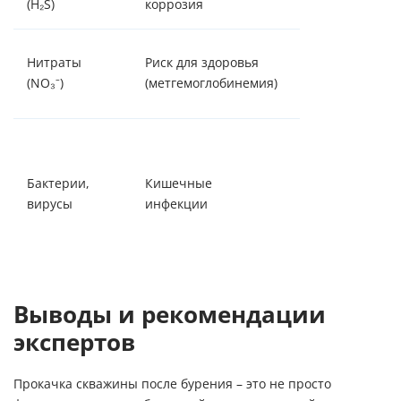
(H
₂
S)
коррозия
фильтры, окис
Обратный осмо
Нитраты
Риск для здоровья
специализиро
(NO
₃⁻
)
(метгемоглобинемия)
ионообменные
УФ-обеззаражи
хлорирование 
Бактерии,
Кишечные
для частных
вирусы
инфекции
скважин),
мембранная
фильтрация
Выводы и рекомендации
экспертов
Прокачка скважины после бурения – это не просто