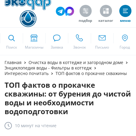
подбор
каталог
меню
ekodar.ru
Поиск
Москва
Главная
Очистка воды в коттедже и загородном доме
Энциклопедия воды - Фильтры в коттедж
Интересно почитать
ТОП фактов о прокачке скважины
ТОП фактов о прокачке
Да
скважины: от бурения до чистой
воды и необходимости
водоподготовки
10 минут
на чтение