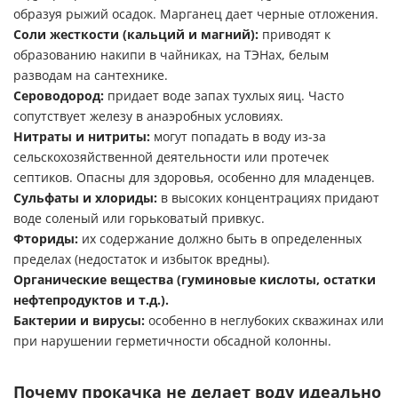
образуя рыжий осадок. Марганец дает черные отложения.
Соли жесткости (кальций и магний):
приводят к
образованию накипи в чайниках, на ТЭНах, белым
разводам на сантехнике.
Сероводород:
придает воде запах тухлых яиц. Часто
сопутствует железу в анаэробных условиях.
Нитраты и нитриты:
могут попадать в воду из-за
сельскохозяйственной деятельности или протечек
септиков. Опасны для здоровья, особенно для младенцев.
Сульфаты и хлориды:
в высоких концентрациях придают
воде соленый или горьковатый привкус.
Фториды:
их содержание должно быть в определенных
пределах (недостаток и избыток вредны).
Органические вещества (гуминовые кислоты, остатки
нефтепродуктов и т.д.).
Бактерии и вирусы:
особенно в неглубоких скважинах или
при нарушении герметичности обсадной колонны.
Почему прокачка не делает воду идеально