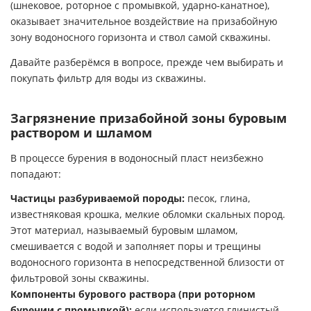
(шнековое, роторное с промывкой, ударно-канатное),
оказывает значительное воздействие на призабойную
зону водоносного горизонта и ствол самой скважины.
Давайте разберёмся в вопросе, прежде чем выбирать и
покупать
фильтр для воды из скважины
.
Загрязнение призабойной зоны буровым
раствором и шламом
В процессе бурения в водоносный пласт неизбежно
попадают:
Частицы разбуриваемой породы:
песок, глина,
известняковая крошка, мелкие обломки скальных пород.
Этот материал, называемый буровым шламом,
смешивается с водой и заполняет поры и трещины
водоносного горизонта в непосредственной близости от
фильтровой зоны скважины.
Компоненты бурового раствора (при роторном
бурении с промывкой):
если используется глинистый