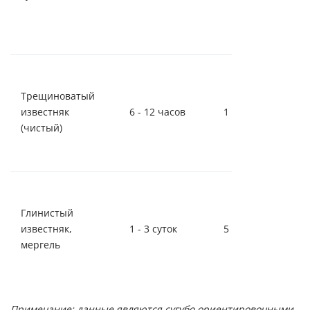
Трещиноватый
известняк
6 - 12 часов
1 - 2 суток
(чистый)
Глинистый
известняк,
1 - 3 суток
5 - 7 суток
мергель
Примечание: данные являются сугубо ориентировочными.