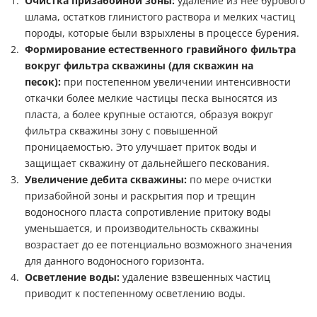
Очистка призабойной зоны:
удаление из нее бурового
шлама, остатков глинистого раствора и мелких частиц
породы, которые были взрыхлены в процессе бурения.
Формирование естественного гравийного фильтра
вокруг фильтра скважины (для скважин на
песок):
при постепенном увеличении интенсивности
откачки более мелкие частицы песка выносятся из
пласта, а более крупные остаются, образуя вокруг
фильтра скважины зону с повышенной
проницаемостью. Это улучшает приток воды и
защищает скважину от дальнейшего пескования.
Увеличение дебита скважины:
по мере очистки
призабойной зоны и раскрытия пор и трещин
водоносного пласта сопротивление притоку воды
уменьшается, и производительность скважины
возрастает до ее потенциально возможного значения
для данного водоносного горизонта.
Осветление воды:
удаление взвешенных частиц
приводит к постепенному осветлению воды.