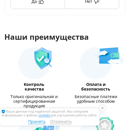
Да
Нет
Наши преимущества
Контроль
Оплата и
качества
безопасность
Только оригинальная и
Безопасные платежи
сертифицированная
удобным способом
продукция
✕
Ваши данные под надёжной защитой. Мы собираем
информацию о файлах
cookies
для улучшения работы сайта.
Принять
Отклонить