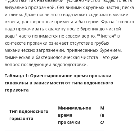
– добиться так называемой "условно чистой" воды, то есть
визуально прозрачной, без видимых крупных частиц песка
и глины. Даже после этого вода может содержать мелкие
взвеси, растворенные примеси и бактерии. Фраза "сколько
надо прокачивать скважину после бурения до чистой
воды" часто понимается не совсем верно. "Чистая" в
контексте прокачки означает отсутствие грубых
механических загрязнений, привнесенных бурением.
Химическая и бактериологическая чистота – это уже
вопрос последующей водоподготовки.
Таблица 1: Ориентировочное время прокачки
скважины в зависимости от типа водоносного
горизонта
Минимальное
Максимальное
Тип водоносного
время
(в сложных
горизонта
прокачки
случаях)