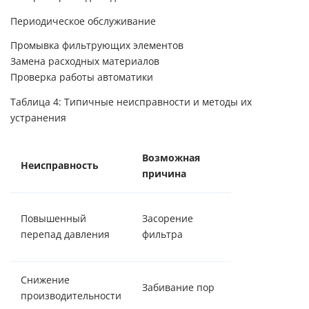
Периодическое обслуживание
Промывка фильтрующих элементов
Замена расходных материалов
Проверка работы автоматики
Таблица 4: Типичные неисправности и методы их
устранения
Возможная
Метод
Неисправность
причина
устранения
Промывка/
Повышенный
Засорение
замена
перепад давления
фильтра
элемента
Снижение
Регенерация/
Забивание пор
производительности
замена