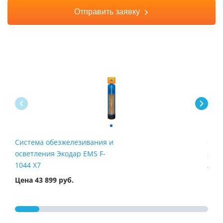
Отправить заявку
Система обезжелезивания и
Филь
осветления Экодар EMS F-
жел
1044 X7
Airt
Цена 43 899 руб.
Цена