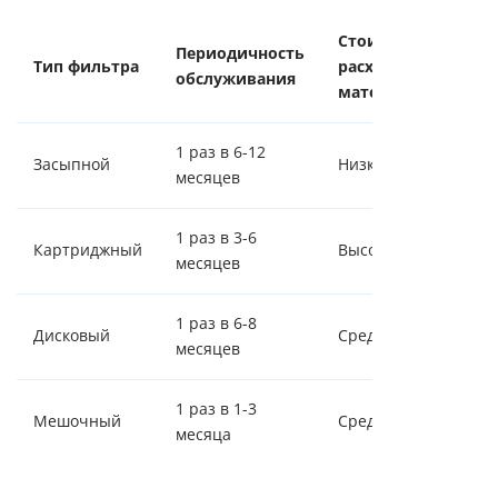
Стоимость
Периодичность
Тип фильтра
расходных
Эн
обслуживания
материалов
1 раз в 6-12
Засыпной
Низкая
Ср
месяцев
1 раз в 3-6
Картриджный
Высокая
Ни
месяцев
1 раз в 6-8
Дисковый
Средняя
Ни
месяцев
1 раз в 1-3
Мешочный
Средняя
Ни
месяца