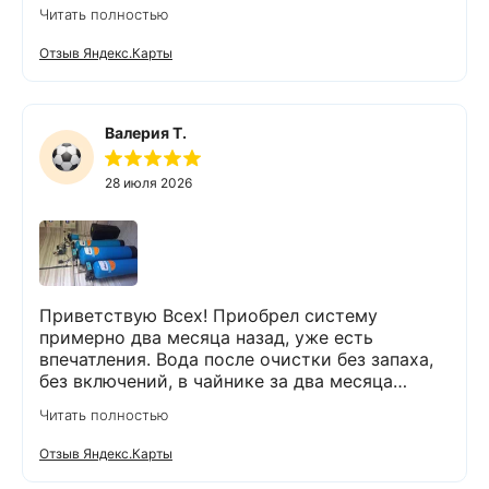
питьевую воду.
Читать полностью
Отзыв Яндекс.Карты
Валерия Т.
28 июля 2026
Приветствую Всех! Приобрел систему
примерно два месяца назад, уже есть
впечатления. Вода после очистки без запаха,
без включений, в чайнике за два месяца
вообще нет накипи. Система очистки
Читать полностью
работает. Оборудование, несмотря на
размеры, поставили компактно, сбоев не
Отзыв Яндекс.Карты
было. Спасибо Экодару за хорошую работу.