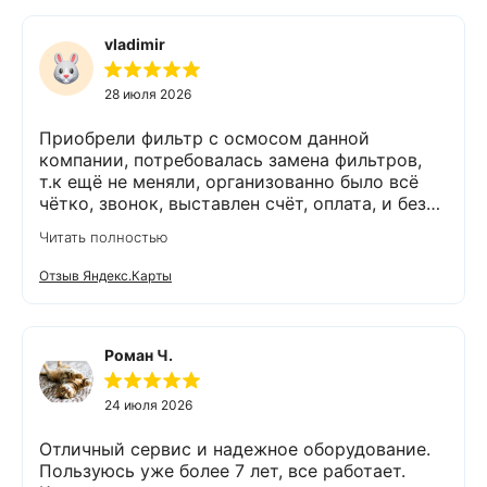
vladimir
28 июля 2026
Приобрели фильтр с осмосом данной
компании, потребовалась замена фильтров,
т.к ещё не меняли, организованно было всё
чётко, звонок, выставлен счёт, оплата, и без
задержек выезд специалиста, обслуживание
Читать полностью
выполнено (всё чётко без шума и пыли),
приятно работать с грамотными,
Отзыв Яндекс.Карты
обязательными людьми. Спасибо
Роман Ч.
24 июля 2026
Отличный сервис и надежное оборудование.
Пользуюсь уже более 7 лет, все работает.