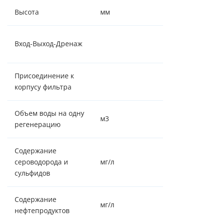
Высота
мм
1650
1" - 1" - шланг
Вход-Выход-Дренаж
14 мм
Присоединение к
2½"-8NPSM
корпусу фильтра
Объем воды на одну
м3
1,42/0,620
регенерацию
Содержание
сероводорода и
мг/л
0,01
сульфидов
Содержание
мг/л
нефтепродуктов