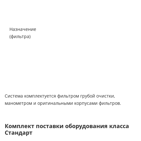
Снижение
сероводорода,
железа,
марганца,
Назначение
солей
(фильтра)
жесткости,
органических
соединений,
аммония
Система комплектуется фильтром грубой очистки,
манометром и оригинальными корпусами фильтров.
Комплект поставки оборудования класса
Стандарт