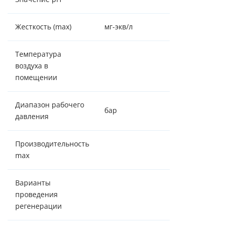
Жесткость (max)
мг-экв/л
10
Температура
воздуха в
+2 - +37
помещении
Диапазон рабочего
бар
2,5 - 6,0
давления
Производительность
2,5 м³/час
max
Варианты
по объему/
проведения
таймеру
регенерации