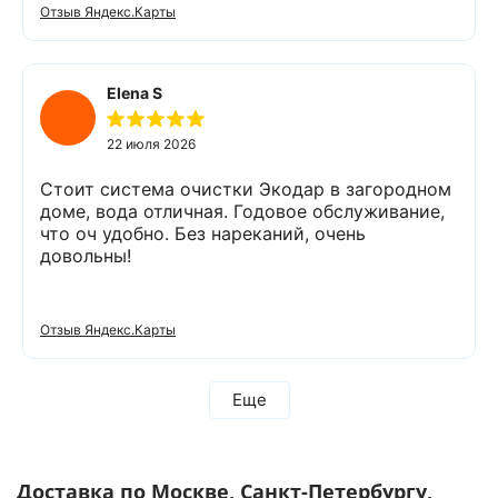
офис для заключения договора. Оборудование
Отзыв Яндекс.Карты
«Экодар компакт», которое я поставил,
существенно снизило жесткость воды,
убрало посторонние запахи. Вода стала
мягкой и приятной на вкус. Полностью
Elena S
доволен сотрудничеством с Компанией
«Экодар». Рекомендую.
22 июля 2026
Стоит система очистки Экодар в загородном
доме, вода отличная. Годовое обслуживание,
что оч удобно. Без нареканий, очень
довольны!
Отзыв Яндекс.Карты
Еще
Доставка по Москве, Санкт-Петербургу,