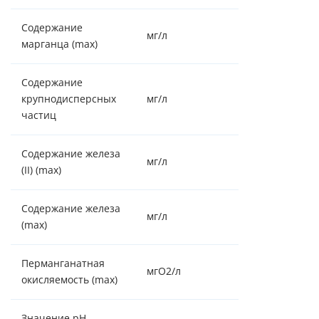
Содержание
мг/л
0.5
марганца (max)
Содержание
крупнодисперсных
мг/л
частиц
Содержание железа
мг/л
7,0
(II) (max)
Содержание железа
мг/л
10
(max)
Перманганатная
мгO2/л
10
окисляемость (max)
Значение pH
6,8 - 8,5