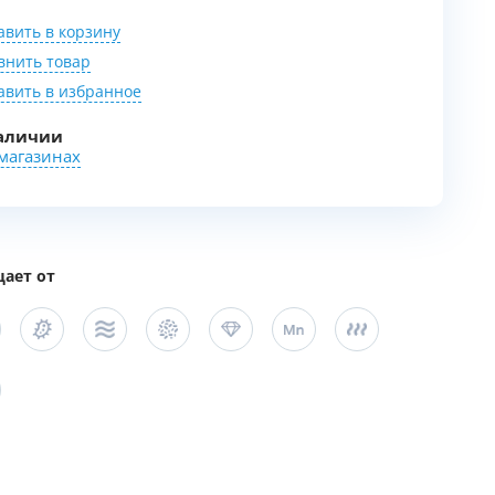
авить в корзину
внить товар
авить в избранное
аличии
 магазинах
ает от