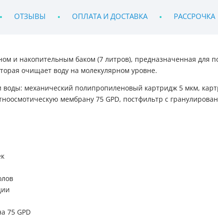
ОТЗЫВЫ
ОПЛАТА И ДОСТАВКА
РАССРОЧКА
ном и накопительным баком (7 литров), предназначенная для п
торая очищает воду на молекулярном уровне.
ки воды: механический полипропиленовый картридж 5 мкм, кар
тноосмотическую мембрану 75 GPD, постфильтр с гранулирова
ек
олов
ции
а 75 GPD