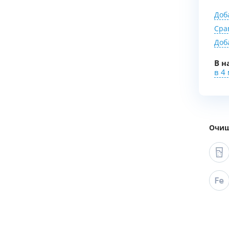
Доб
Сра
Доб
В н
в 4
Очищ