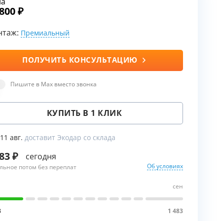
на
 800
нтаж:
Премиальный
ы
воды
ПОЛУЧИТЬ КОНСУЛЬТАЦИЮ
Пишите в Max вместо звонка
КУПИТЬ В 1 КЛИК
 11 авг.
доставит Экодар со склада
483
сегодня
Об условиях
льное потом без переплат
сен
3
1 483