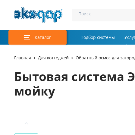
Поиск
Каталог
Подбор системы
Услу
Аэрация и у
Главная
Для коттеджей
Обратный осмос для загоро
Удаление м
Бытовая система Э
Обеззаражи
мойку
Услуги
Комплекту
Инженерная
Осветление 