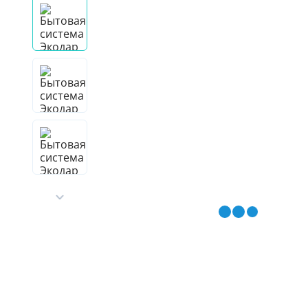
Гидроаккум
Дозирующие
Ёмкости для
Управляющи
Компрессоры