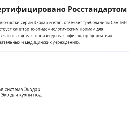
ертифицировано Росстандартом
доочистки серии Экодар и iCan, отвечает требованиям СанПиН
тствует санитарно-эпидемиологическим нормам для
 частных домах, производствах, офисах, предприятиях
вательных и медицинских учреждениях.
Пожалуйста, введите код из СМC
чтобы подтвердить отправку заявки
Получить промокод
Код
Купить в один клик
Обратный звонок
Заказ звонка
Имя
Заполните имя, телефон, почту и наши менеджеры свяжутся с Вами
Подтвердить код