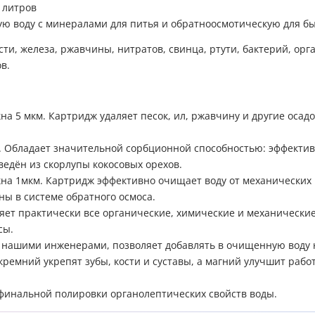
 литров
ую воду с минералами для питья и обратноосмотическую для б
сти, железа, ржавчины, нитратов, свинца, ртути, бактерий, ор
в.
а 5 мкм. Картридж удаляет песок, ил, ржавчину и другие оса
 Обладает значительной сорбционной способностью: эффективн
едён из скорлупы кокосовых орехов.
на 1мкм. Картридж эффективно очищает воду от механических 
ны в системе обратного осмоса.
ет практически все органические, химические и механические 
сы.
 нашими инженерами, позволяет добавлять в очищенную воду
кремний укрепят зубы, кости и суставы, а магний улучшит работ
 финальной полировки органолептических свойств воды.