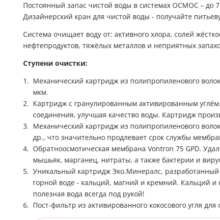
Постоянный запас чистой воды в системах ОСМОС – до 7
Дизайнерский кран для чистой воды - получайте питьев
Система очищает воду от: активного хлора, солей жёстко
нефтепродуктов, тяжёлых металлов и неприятных запахо
Ступени очистки:
Механический картридж из полипропиленового волокн
мкм.
Картридж c гранулированным активированным углём.
соединения, улучшая качество воды. Картридж произв
Механический картридж из полипропиленового волок
др., что значительно продлевает срок службы мембра
Обратноосмотическая мембрана Vontron 75 GPD. Удаля
мышьяк, марганец, нитраты, а также бактерии и виру
Уникальный картридж Эко.Минералс, разработанный
горной воде - кальций, магний и кремний. Кальций и 
полезная вода всегда под рукой!
Пост-фильтр из активированного кокосового угля для