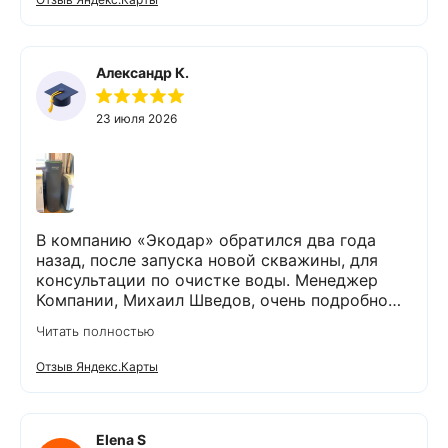
Александр К.
23 июля 2026
В компанию «Экодар» обратился два года
назад, после запуска новой скважины, для
консультации по очистке воды. Менеджер
Компании, Михаил Шведов, очень подробно
рассказал о системах очистки воды, помог
Читать полностью
подобрать оптимальный вариант, пригласил в
офис для заключения договора. Оборудование
Отзыв Яндекс.Карты
«Экодар компакт», которое я поставил,
существенно снизило жесткость воды,
убрало посторонние запахи. Вода стала
мягкой и приятной на вкус. Полностью
Elena S