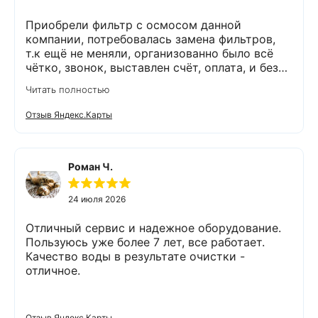
Приобрели фильтр с осмосом данной
компании, потребовалась замена фильтров,
т.к ещё не меняли, организованно было всё
чётко, звонок, выставлен счёт, оплата, и без
задержек выезд специалиста, обслуживание
Читать полностью
выполнено (всё чётко без шума и пыли),
приятно работать с грамотными,
Отзыв Яндекс.Карты
обязательными людьми. Спасибо
Роман Ч.
24 июля 2026
Отличный сервис и надежное оборудование.
Пользуюсь уже более 7 лет, все работает.
Качество воды в результате очистки -
отличное.
Отзыв Яндекс.Карты