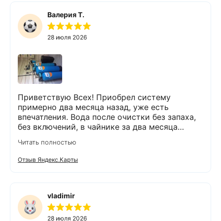
Валерия Т.
28 июля 2026
Приветствую Всех! Приобрел систему
примерно два месяца назад, уже есть
впечатления. Вода после очистки без запаха,
без включений, в чайнике за два месяца
вообще нет накипи. Система очистки
Читать полностью
работает. Оборудование, несмотря на
размеры, поставили компактно, сбоев не
Отзыв Яндекс.Карты
было. Спасибо Экодару за хорошую работу.
vladimir
28 июля 2026