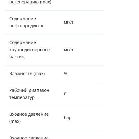
регенерацию (max)
Содержание
мг/л
отсутствие
нефтепродуктов
Содержание
крупнодисперсных
мг/л
отсутствие
частиц
Влажность (max)
%
70
Рабочий диапазон
С
2/36
температур
Входное давление
бар
6,0
(max)
Входное давление