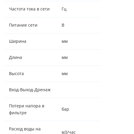
Частота тока в сети
Гц
50
Питание сети
В
220 ± 5%, 50Гц
Ширина
мм
430
Длина
мм
430
Высота
мм
1875
Вход-Выход-Дренаж
1¼" - 1¼" -1"
Потери напора в
бар
0,6-0,8
фильтре
Расход воды на
м3/час
2.5