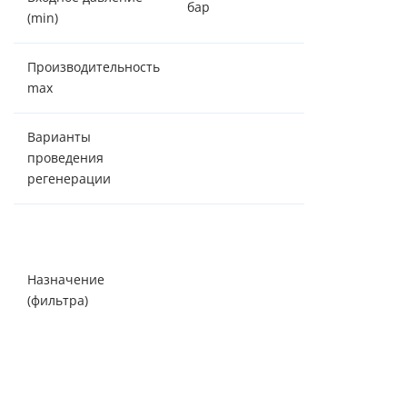
бар
2,5
(min)
Производительность
3,5 м³/час
max
Варианты
проведения
по таймеру
регенерации
Механические
взвеси (до 20
мкм),
Назначение
ржавчина,
(фильтра)
мутность,
органические
взвеси