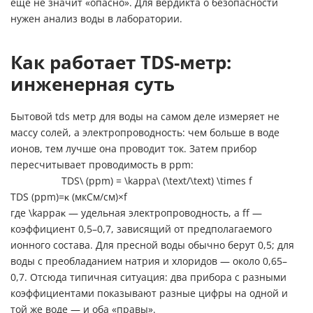
ещё не значит «опасно». Для вердикта о безопасности
нужен
анализ воды в лаборатории
.
Как работает TDS-метр:
инженерная суть
Бытовой tds метр для воды на самом деле измеряет не
массу солей, а электропроводность: чем больше в воде
ионов, тем лучше она проводит ток. Затем прибор
пересчитывает проводимость в ppm:
TDS\ (ppm) = \kappa\ (\text/\text) \times f
T
D
S
(
pp
m
)
=
κ
(
мкСм
/
см
)
×
f
где
\kappa
κ
— удельная электропроводность, а
f
f
—
коэффициент 0,5–0,7, зависящий от предполагаемого
ионного состава. Для пресной воды обычно берут 0,5; для
воды с преобладанием натрия и хлоридов — около 0,65–
0,7. Отсюда типичная ситуация: два прибора с разными
коэффициентами показывают разные цифры на одной и
той же воде — и оба «правы».