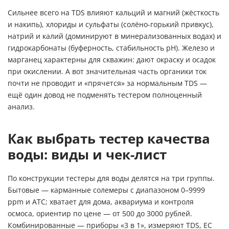
Сильнее всего на TDS влияют кальций и магний (жёсткость
и накипь), хлориды и сульфаты (солёно-горький привкус),
натрий и калий (доминируют в минерализованных водах) и
гидрокарбонаты (буферность, стабильность pH). Железо и
марганец характерны для скважин: дают окраску и осадок
при окислении. А вот значительная часть органики ток
почти не проводит и «прячется» за нормальным TDS —
ещё один довод не подменять тестером полноценный
анализ.
Как выбрать тестер качества
воды: виды и чек-лист
По конструкции тестеры для воды делятся на три группы.
Бытовые — карманные солемеры с диапазоном 0–9999
ppm и ATC; хватает для дома, аквариума и контроля
осмоса, ориентир по цене — от 500 до 3000 рублей.
Комбинированные — приборы «3 в 1», измеряют TDS, EC