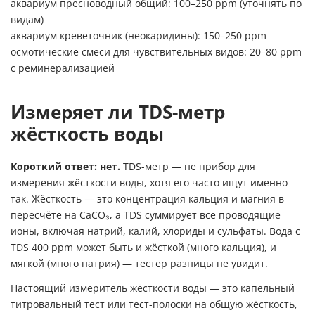
аквариум пресноводный общий: 100–250 ppm (уточнять по
видам)
аквариум креветочник (неокаридины): 150–250 ppm
осмотические смеси для чувствительных видов: 20–80 ppm
с реминерализацией
Измеряет ли TDS-метр
жёсткость воды
Короткий ответ: нет.
TDS-метр — не прибор для
измерения жёсткости воды, хотя его часто ищут именно
так. Жёсткость — это концентрация кальция и магния в
пересчёте на CaCO₃, а TDS суммирует все проводящие
ионы, включая натрий, калий, хлориды и сульфаты. Вода с
TDS 400 ppm может быть и жёсткой (много кальция), и
мягкой (много натрия) — тестер разницы не увидит.
Настоящий измеритель жёсткости воды — это капельный
титровальный тест или тест-полоски на общую жёсткость,