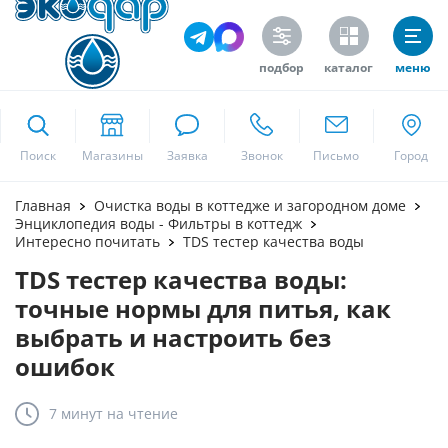
подбор
каталог
меню
ekodar.ru
Поиск
Москва
Главная
Очистка воды в коттедже и загородном доме
Энциклопедия воды - Фильтры в коттедж
Интересно почитать
TDS тестер качества воды
TDS тестер качества воды:
Да
точные нормы для питья, как
выбрать и настроить без
ошибок
7 минут
на чтение