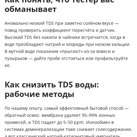
обманывает
Аномально низкий TDS при заметно солёном вкусе —
повод проверить коэффициент пересчёта и датчик.
Высокий TDS без накипи в чайнике встречается, когда в
воде преобладают натрий и хлориды при низком кальции.
В мутной воде показания «прыгают» из-за взвеси и
пузырьков — дайте пробе отстояться или профильтруйте
её.
Как снизить TDS воды:
рабочие методы
По нашему опыту, самый эффективный бытовой способ —
обратный осмос
: мембрана удаляет 95–99% ионных
примесей, и TDS падает до 5–50 ppm. Ионообмен в
системах деминерализации тоже снижает солесодержание,
а вот классический натрий-катионитовый умягчитель