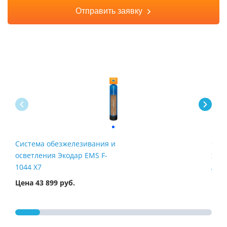
Отправить заявку
Система обезжелезивания и
Филь
осветления Экодар EMS F-
жел
1044 X7
Airt
Цена 43 899 руб.
Цена