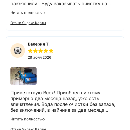
разъяснили . Буду заказывать очистку на
питьевую воду.
Читать полностью
Отзыв Яндекс.Карты
Валерия Т.
28 июля 2026
Приветствую Всех! Приобрел систему
примерно два месяца назад, уже есть
впечатления. Вода после очистки без запаха,
без включений, в чайнике за два месяца
вообще нет накипи. Система очистки
Читать полностью
работает. Оборудование, несмотря на
размеры, поставили компактно, сбоев не
Отзыв Яндекс.Карты