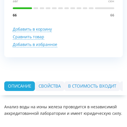
авг
сен
66
66
Добавить в корзину
Сравнить товар
Добавить в избранное
ОПИСАНИЕ
СВОЙСТВА
В СТОИМОСТЬ ВХОДИТ
О
Анализ воды на ионы железа проводится в независимой
аккредитованной лаборатории и имеет юридическую силу.