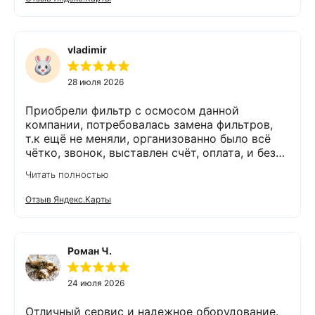
было. Спасибо Экодару за хорошую работу.
vladimir
28 июля 2026
Приобрели фильтр с осмосом данной
компании, потребовалась замена фильтров,
т.к ещё не меняли, организованно было всё
чётко, звонок, выставлен счёт, оплата, и без
задержек выезд специалиста, обслуживание
Читать полностью
выполнено (всё чётко без шума и пыли),
приятно работать с грамотными,
Отзыв Яндекс.Карты
обязательными людьми. Спасибо
Роман Ч.
24 июля 2026
Отличный сервис и надежное оборудование.