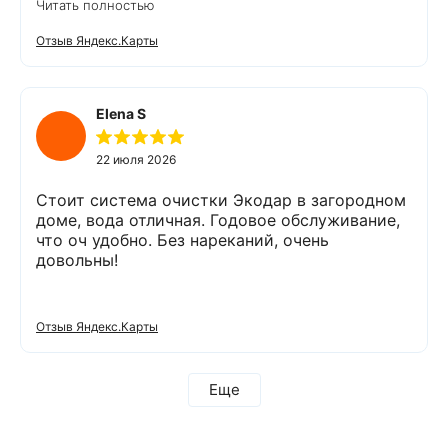
Читать полностью
подобрать оптимальный вариант, пригласил в
офис для заключения договора. Оборудование
Отзыв Яндекс.Карты
«Экодар компакт», которое я поставил,
существенно снизило жесткость воды,
убрало посторонние запахи. Вода стала
мягкой и приятной на вкус. Полностью
Elena S
доволен сотрудничеством с Компанией
«Экодар». Рекомендую.
22 июля 2026
Стоит система очистки Экодар в загородном
доме, вода отличная. Годовое обслуживание,
что оч удобно. Без нареканий, очень
довольны!
Отзыв Яндекс.Карты
Еще