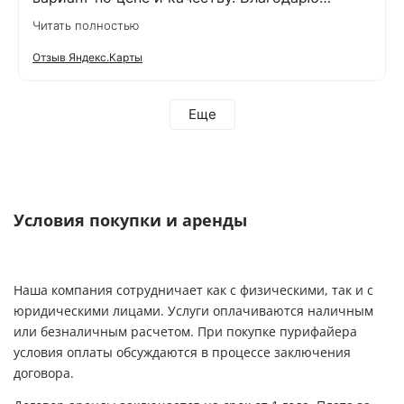
компанию Экодар за отличную работу и
Читать полностью
отдельную благодарность менеджеру
Дмитрию и сотруднику, проводящему монтаж
Отзыв Яндекс.Карты
Александру. Грамотно проконсультировали,
оперативно провели анализ воды и
установили оборудование. Еще раз
Еще
благодарим за проделанную работу! Остались
довольны тем, что выбрали компанию Экодар!
Рекомендую всем эту компанию!
Условия покупки и аренды
Наша компания сотрудничает как с физическими, так и с
юридическими лицами. Услуги оплачиваются наличным
или безналичным расчетом. При покупке пурифайера
условия оплаты обсуждаются в процессе заключения
договора.