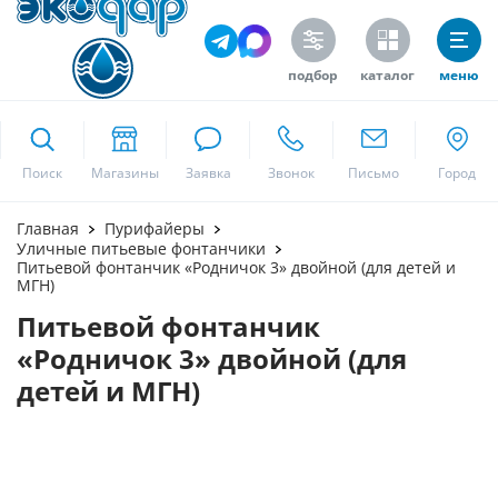
подбор
каталог
меню
ekodar.ru
Поиск
Москва
Главная
Пурифайеры
Уличные питьевые фонтанчики
Питьевой фонтанчик «Родничок 3» двойной (для детей и
МГН)
Да
Питьевой фонтанчик
«Родничок 3» двойной (для
детей и МГН)