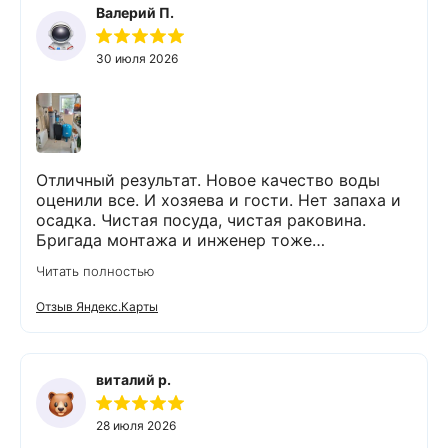
Валерий П.
30 июля 2026
Отличный результат. Новое качество воды
оценили все. И хозяева и гости. Нет запаха и
осадка. Чистая посуда, чистая раковина.
Бригада монтажа и инженер тоже
максимально подробно всё обьяснили и
Читать полностью
рассказали. Монтаж прошел быстро и бе з
проблем и неудобств. Оборудование не
Отзыв Яндекс.Карты
занимает много места и легко
обслуживается. Результаты новых анализов
отличные. Могу всем рекомендовать данную
компанию и ее специалистов.
виталий р.
28 июля 2026