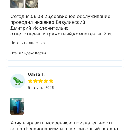
Сегодня,06.08.26,сервисное обслуживание
проводил инженер Вавулинский
Дмитрий.Исключительно
ответственный,грамотный,компетентный и
комуникабельный специалист.Работы
Читать полностью
выполнены очень тщательно и качественно.На
все вопросы ответил
Отзыв Яндекс.Карты
профессионально.Проанализировал и
устранил возникшие проблемы.При
выполнении работ поддерживал чистоту и
порядок.Помимо отличного выполненной
Ольга Т.
задачи,оставил хорошее настроение.Спасибо
Экодару,что в вашей организации работают
5 августа 2026
такие специалисты.
Хочу выразить искреннюю признательность
за профессионализм и ответсивенный подход