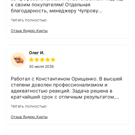
к своим покупателям! Отдельная
благодарность, менеджеру Чупрову
Владимиру! После сдачи анализа воды, он
Читать полностью
быстро и чётко всё объяснил,
порекомендовал и подобрал пару вариантов
Отзыв Яндекс.Карты
оборудования. Монтаж так же сделали
быстро и качественно. На каждом этапе
Владимир был на связи и всегда отвечал на
интересующие нас вопросы. Приятным
Олег И.
бонусом был подарок😊👍спасибо. Остались
очень довольны компанией Экодар,
30 июля 2026
сотрудниками и оборудованием. 💯% будем
рекомендовать знакомым и друзьям,
Работал с Константином Орищенко. В высшей
обращаться в эту фирму.
степени доволен профессионализмом и
адекватностью реакций. Задача решена в
кратчайший срок с отличным результатом.
Надеюсь, что обслуживание стстемы будет на
Читать полностью
должном уровне. Спасибо!
Отзыв Яндекс.Карты