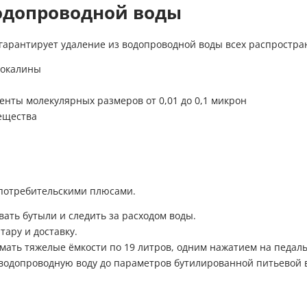
одопроводной воды
гарантирует удаление из водопроводной воды всех распростра
 окалины
енты молекулярных размеров от 0,01 до 0,1 микрон
ещества
потребительскими плюсами.
ать бутыли и следить за расходом воды.
ару и доставку.
мать тяжелые ёмкости по 19 литров, одним нажатием на педаль
водопроводную воду до параметров бутилированной питьевой 