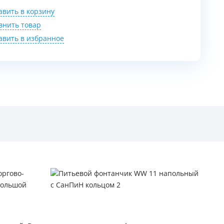
авить в корзину
внить товар
авить в избранное
оргово-
большой