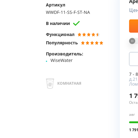
Ар
Артикул
Це
Мы Вам перезвоним
WWDF-11-SS-F-ST-NA
В наличии
Фирменные магазин
Функционал
Популярность
Производитель:
WiseWater
7 - 
д.21
КОМНАТНАЯ
Лом
1 
Оста
авг
1 79