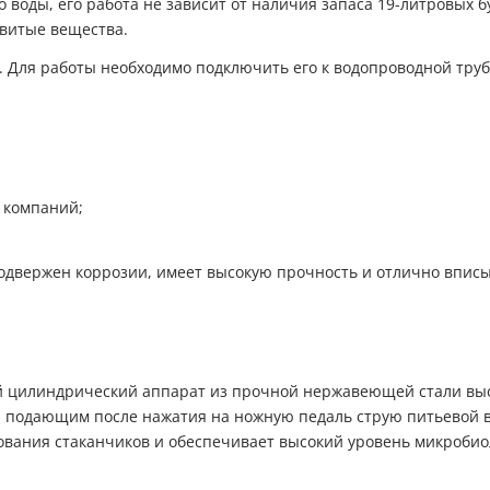
воды, его работа не зависит от наличия запаса 19-литровых б
витые вещества.
с. Для работы необходимо подключить его к водопроводной тру
х компаний;
подвержен коррозии, имеет высокую прочность и отлично впис
й цилиндрический аппарат из прочной нержавеющей стали высо
й, подающим после нажатия на ножную педаль струю питьевой
ования стаканчиков и обеспечивает высокий уровень микробио