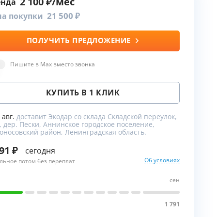
2 100
енда
21 500
на покупки
ПОЛУЧИТЬ ПРЕДЛОЖЕНИЕ
ы
Пишите в Max вместо звонка
КУПИТЬ В 1 КЛИК
8 авг.
доставит Экодар со склада Складской переулок,
, дер. Пески, Аннинское городское поселение,
оносовский район, Ленинградская область.
791
сегодня
Об условиях
льное потом без переплат
сен
1
1 791