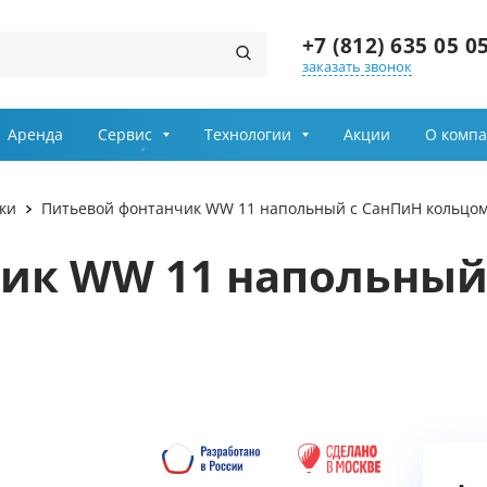
+7 (812) 635 05 0
заказать звонок
Заказ звонка
Аренда
Сервис
Технологии
Акции
О комп
Имя
ки
Питьевой фонтанчик WW 11 напольный с СанПиН кольцо
Телефон
ик WW 11 напольный
Выберите причину обращения
Департамент
Я принимаю условия
передачи информации