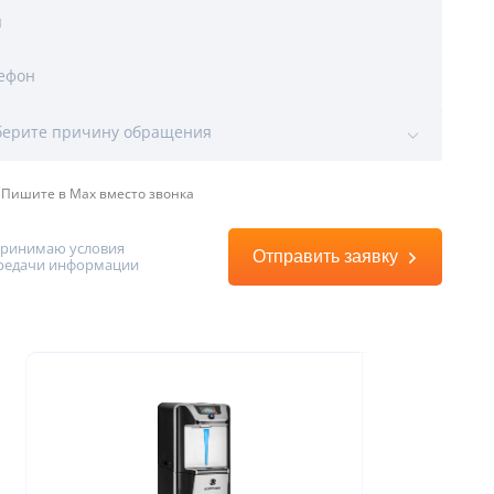
я
ефон
ы
ерите причину обращения
Пишите в Max вместо звонка
принимаю условия
Отправить заявку
редачи информации