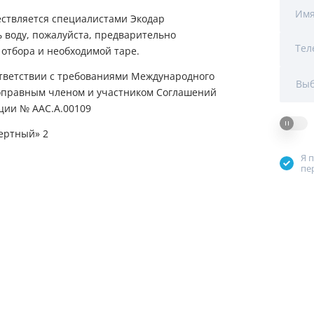
Мы Вам перезвоним
Им
ествляется специалистами Экодар
ь воду, пожалуйста, предварительно
Тел
отбора и необходимой таре.
Фирменные магазин
ответствии с требованиями Международного
Выб
ноправным членом и участником Соглашений
ации № ААС.А.00109
Я 
пе