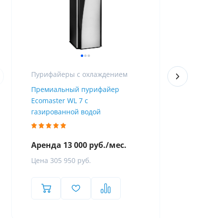
Пурифайеры с охлаждением
Премиальный пурифайер
Пурифайер 
Ecomaster WL 7 с
Firewall
газированной водой
Аренда 13 000 руб./мес.
Аренда 8 
Цена 305 950 руб.
Цена 119 8