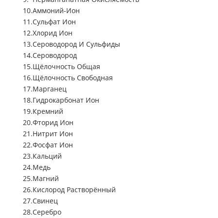
Аммоний-Ион
Сульфат Ион
Хлорид Ион
Сероводород И Сульфиды
Сероводород
Щёлочность Общая
Щёлочность Свободная
Марганец
Гидрокарбонат Ион
Кремний
Фторид Ион
Нитрит Ион
Фосфат Ион
Кальций
Медь
Магний
Кислород Растворённый
Свинец
Серебро