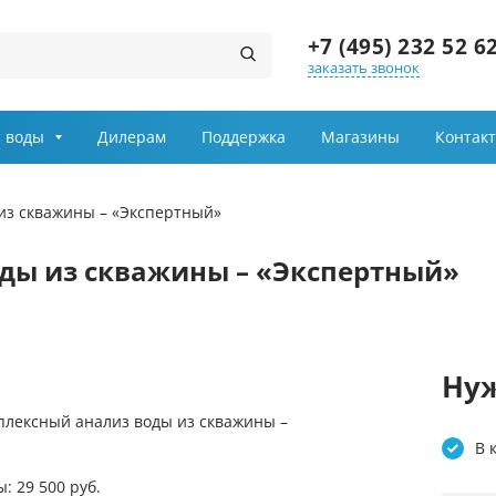
+7 (495) 232 52 6
заказать звонок
Заказ звонка
 воды
Дилерам
Поддержка
Магазины
Контак
Имя
из скважины – «Экспертный»
Телефон
ды из скважины – «Экспертный»
Выберите причину обращения
Департамент
Нуж
мплексный анализ воды из скважины –
Я принимаю условия
передачи информации
В 
: 29 500 руб.