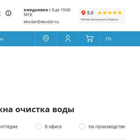
ежедневно
с 8 до 19:00
2
МСК
ekodar@ekodar.ru
ты
EN
Москва
Колумбус
Поддержка
Да
Другой
Избранное
Товары для сравнения
на очистка воды
коттедже
В офисе
На производстве