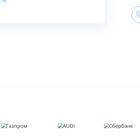
сть
Заказ звонка
Имя
Имя
Телефон
Имя
Телефон
Телефон
Выберите причину обращения
Выберите причину обращения
Я принимаю условия
Отправить заявку
передачи информации
Департамент
Я принимаю условия
Мы Вам перезвоним
передачи информации
Я принимаю условия
передачи информации
Мы Вам перезвоним
Фирменные магазины