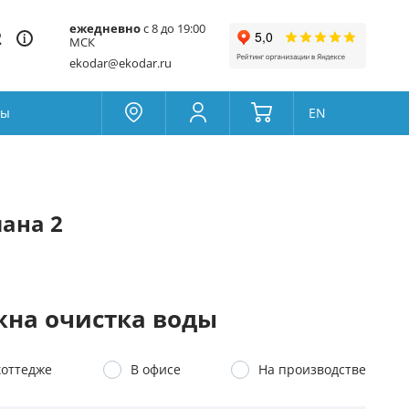
ежедневно
с 8 до 19:00
2
МСК
ekodar@ekodar.ru
ты
EN
Москва
Колумбус
Поддержка
Да
Другой
ана 2
Избранное
Товары для сравнения
на очистка воды
коттедже
В офисе
На производстве