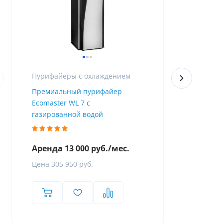
Пурифайеры с охлаждением
Премиальный пурифайер
Пурифайер 
Ecomaster WL 7 с
Firewall
газированной водой
Аренда 13 000 руб./мес.
Аренда 8 
Цена 305 950 руб.
Цена 119 8