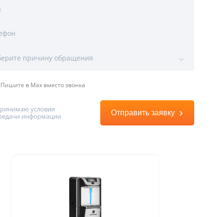
я
ефон
ы
ерите причину обращения
Пишите в Max вместо звонка
принимаю условия
Отправить заявку
редачи информации