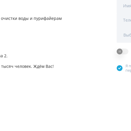
Мы Вам перезвоним
Им
 очистки воды и пурифайерам
Тел
Фирменные магазин
Выб
а 2.
Я 
тысяч человек. Ждём Вас!
пе