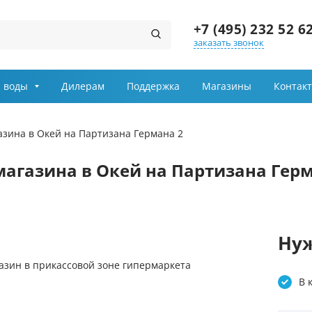
+7 (495) 232 52 6
заказать звонок
Заказ звонка
 воды
Дилерам
Поддержка
Магазины
Контак
Имя
зина в Окей на Партизана Германа 2
Телефон
агазина в Окей на Партизана Герм
Выберите причину обращения
Департамент
Нуж
зин в прикассовой зоне гипермаркета
Я принимаю условия
передачи информации
В 