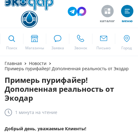
каталог
меню
ekodar.ru
Поиск
Москва
Главная
Новости
Примерь пурифайер! Дополненная реальность от Экодар
Примерь пурифайер!
Да
Дополненная реальность от
Экодар
1 минута
на чтение
Добрый день, уважаемые Клиенты!