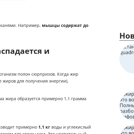
 тканями. Например,
мышцы содержат до
Нов
спадается и
организм полон сюрпризов. Когда жир
е жиров для получения энергии),
ма жира образуется примерно 1,1 грамма
изводит примерно
1,1 кг
воды и углекислый
низмом для своих нужд. Это удивительный