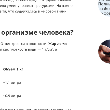
ело умеет управлять ресурсами. Но важно
е та, что
содержалась
в жировой ткани
в организме человека?
 Ответ кроется в плотности.
Жир легче
мя как плотность воды — 1 г/см³, а
Объем 1 кг
~1.1 литра
~0.9 литра
 больше места, чем килограмм мышц. Два