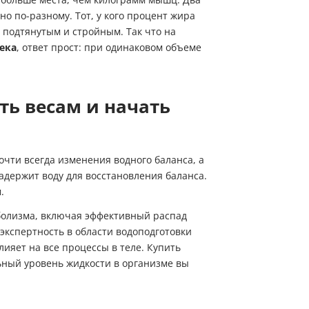
о по-разному. Тот, у кого процент жира
 подтянутым и стройным. Так что на
ека
, ответ прост: при одинаковом объеме
ть весам и начать
почти всегда изменения водного баланса, а
адержит воду для восстановления баланса.
.
Пожалуйста, введите код из СМC
аболизма, включая эффективный распад
чтобы подтвердить отправку заявки
экспертность в области водоподготовки
ияет на все процессы в теле.
Купить
ьный уровень жидкости в организме вы
Код
Купить в один клик
Обратный звонок
Заполните имя, телефон, почту и наши менеджеры свяжутся с Вами
Подтвердить код