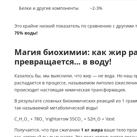
Белки и другие компоненты
~2-3%
Это крайне низкий показатель по сравнению с другими
75% воды!
Магия биохимии: как жир ра
превращается... в воду!
Казалось бы, мы выяснили, что жир — не вода. Но наш 
распадается в процессе, называемом липолиз (окислени
происходит настоящая химическая трансформация.
В результате сложных биохимических реакций из 1 грам
так называемой метаболической воды!
C_H_O_ + 78O_ \rightarrow 55CO_ + 52H_O + \text
Получается, что при сжигании
1 кг жира
ваше тело про
газ, который вы выдыхаете. Эта вода используется орга