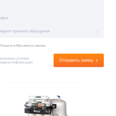
я
ефон
ы
ерите причину обращения
Пишите в Max вместо звонка
принимаю условия
Отправить заявку
редачи информации