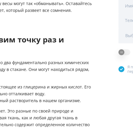
у весы могут так «обманывать». Оставайтесь
Мы Вам перезвоним
Им
ет, который развеет все сомнения.
Тел
Фирменные магазин
Выб
вим точку раз и
 Это два фундаментально разных химических
Я 
оду в стакане. Они могут находиться рядом,
пе
стоящее из глицерина и жирных кислот. Его
ьно отталкивает воду.
ный растворитель в нашем организме.
нет. Это разные по своей природе и
ая ткань, как и любая другая ткань в
ительно содержит определенное количество