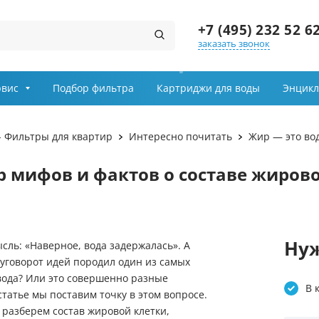
+7 (495) 232 52 6
заказать звонок
Заказ звонка
рвис
Подбор фильтра
Картриджи для воды
Энцикл
Имя
- Фильтры для квартир
Интересно почитать
Жир — это во
Телефон
р мифов и фактов о составе жиров
Выберите причину обращения
Департамент
Нуж
сль: «Наверное, вода задержалась». А
руговорот идей породил один из самых
Я принимаю условия
 вода? Или это совершенно разные
передачи информации
В 
 статье мы поставим точку в этом вопросе.
 разберем состав жировой клетки,