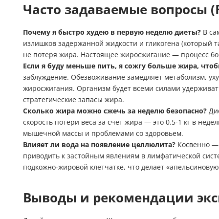
Часто задаваемые вопросы (
Почему я быстро худею в первую неделю диеты?
В са
излишков задержанной жидкости и гликогена (который та
не потеря жира. Настоящее жиросжигание — процесс б
Если я буду меньше пить, я сожгу больше жира, что
заблуждение. Обезвоживание замедляет метаболизм, ух
жиросжигания. Организм будет всеми силами удерживат
стратегические запасы жира.
Сколько жира можно сжечь за неделю безопасно?
Дие
скорость потери веса за счет жира — это 0.5-1 кг в не
мышечной массы и проблемами со здоровьем.
Влияет ли вода на появление целлюлита?
Косвенно — 
приводить к застойным явлениям в лимфатической сис
подкожно-жировой клетчатке, что делает «апельсиновую
Выводы и рекомендации экс