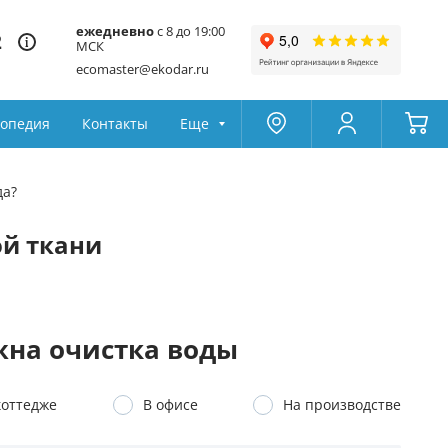
ежедневно
с 8 до 19:00
2
МСК
ecomaster@ekodar.ru
опедия
Контакты
Еще
Москва
Колумбус
да?
Поддержка
Да
Другой
ой ткани
Избранное
Товары для сравнения
на очистка воды
коттедже
В офисе
На производстве