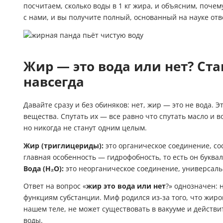
посчитаем, сколько воды в 1 кг жира, и объясним, почем
с нами, и вы получите полный, основанный на науке отв
Жир — это вода или нет? Ста
навсегда
Давайте сразу и без обиняков: нет, жир — это не вода.
вещества. Спутать их — все равно что спутать масло и в
но никогда не станут одним целым.
Жир (триглицериды):
это органическое соединение, со
главная особенность — гидрофобность, то есть он буквал
Вода (H₂O):
это неорганическое соединение, универсаль
Ответ на вопрос «
жир это вода или нет
?» однозначен: 
функциям субстанции. Миф родился из-за того, что жиров
нашем теле, не может существовать в вакууме и действ
воды.