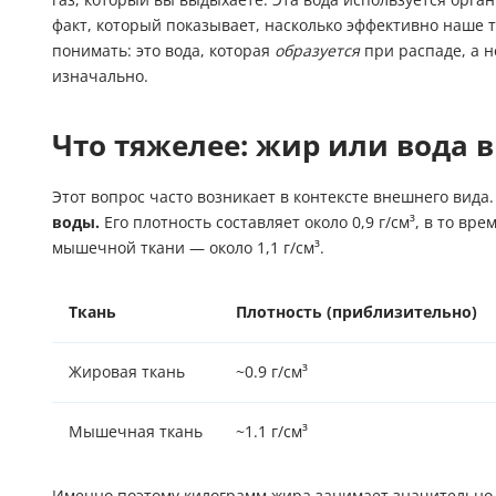
факт, который показывает, насколько эффективно наше т
понимать: это вода, которая
образуется
при распаде, а н
изначально.
Что тяжелее: жир или вода 
Этот вопрос часто возникает в контексте внешнего вида.
воды.
Его плотность составляет около 0,9 г/см³, в то вре
мышечной ткани — около 1,1 г/см³.
Ткань
Плотность (приблизительно)
Жировая ткань
~0.9 г/см³
Мышечная ткань
~1.1 г/см³
Именно поэтому килограмм жира занимает значительно