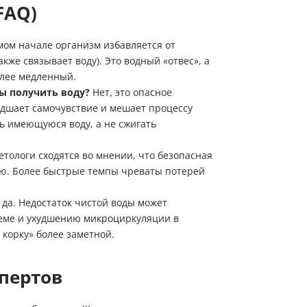
FAQ)
в рабочее время для уточнения деталей заказа
Мы ценим Ваше время и звоним только по делу!
Заказ звонка
мом начале организм избавляется от
Имя
Имя
кже связывает воду). Это водный «отвес», а
Телефон
олее медленный.
Имя
Телефон
бы получить воду?
Нет, это опасное
удшает самочувствие и мешает процессу
Телефон
Выберите причину обращения
ь имеющуюся воду, а не сжигать
Выберите причину обращения
Я принимаю условия
Отправить заявку
передачи информации
тологи сходятся во мнении, что безопасная
делю. Более быстрые темпы чреваты потерей
Департамент
Я принимаю условия
Мы Вам перезвоним
передачи информации
да. Недостаток чистой воды может
Я принимаю условия
передачи информации
теме и ухудшению микроциркуляции в
 корку» более заметной.
Мы Вам перезвоним
пертов
Фирменные магазины