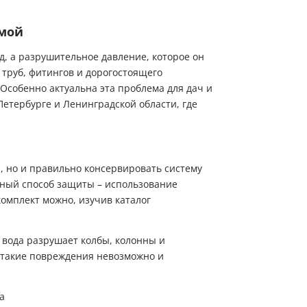
в рабочее время для уточнения деталей заказа
Мы ценим Ваше время и звоним только по делу!
имой
Заказ звонка
Имя
Имя
ед, а разрушительное давление, которое он
 труб, фитингов и дорогостоящего
Телефон
Имя
Телефон
 Особенно актуальна эта проблема для дач и
Петербурге и Ленинградской области, где
Телефон
Выберите причину обращения
Выберите причину обращения
Я принимаю условия
Отправить заявку
передачи информации
, но и правильно консервировать систему
Департамент
Я принимаю условия
ежный способ защиты – использование
Мы Вам перезвоним
передачи информации
омплект можно, изучив каталог
Я принимаю условия
передачи информации
 вода разрушает колбы, колонны и
Мы Вам перезвоним
такие повреждения невозможно и
Фирменные магазины