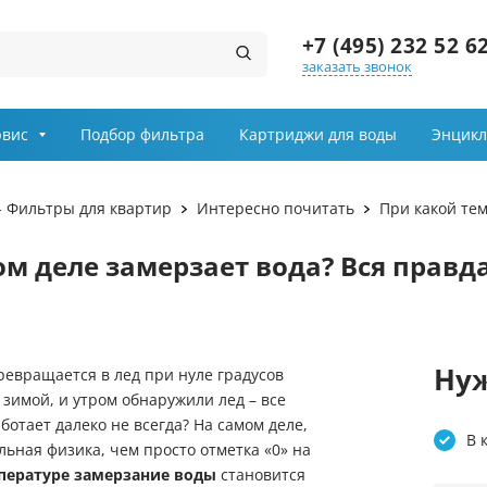
+7 (495) 232 52 6
заказать звонок
Заказ звонка
рвис
Подбор фильтра
Картриджи для воды
Энцикл
Имя
- Фильтры для квартир
Интересно почитать
При какой те
Телефон
м деле замерзает вода? Вся правда
Выберите причину обращения
Департамент
Нуж
ревращается в лед при нуле градусов
 зимой, и утром обнаружили лед – все
Я принимаю условия
ботает далеко не всегда? На самом деле,
передачи информации
В 
льная физика, чем просто отметка «0» на
пературе замерзание воды
становится