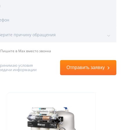
я
ефон
ы
ерите причину обращения
Пишите в Max вместо звонка
принимаю условия
Отправить заявку
редачи информации