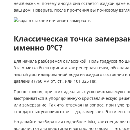
неизбежным, почему иногда она остается жидкой даже н
ваш дом. Поверьте, после прочтения вы по-новому взгл
Классическая точка замерза
именно 0°C?
Для начала разберемся с классикой. Ноль градусов по шка
Эта отметка была принята как реперная точка, обознач
чистой дистиллированной воды из жидкого состояния в 
давлении (760 мм рт. ст., или 101 325 Па).
Проще говоря, при этих идеальных условиях молекулы в
выстраиваться в упорядоченную кристаллическую решетк
или замерзание. Так что, отвечая на вопрос, при нуле гр
стандартных условиях ответ – да, замерзает. Это и ест
Но давайте разбираться подробнее. Мы, как специалист
водоочистка для квартиры
и загородного дома — это ос