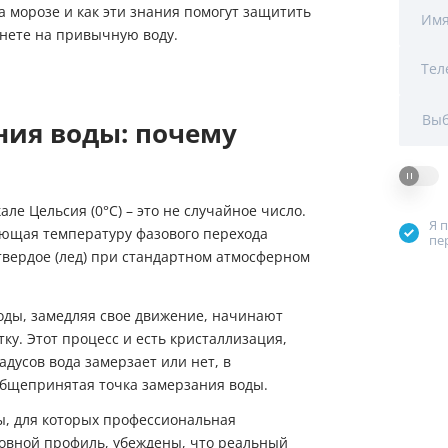
а морозе и как эти знания помогут защитить
Мы Вам перезвоним
Им
янете на привычную воду.
Тел
Фирменные магазин
Выб
ния воды: почему
ле Цельсия (0°C) – это не случайное число.
Я 
ающая температуру фазового перехода
пе
твердое (лед) при стандартном атмосферном
оды, замедляя свое движение, начинают
у. Этот процесс и есть кристаллизация,
адусов вода замерзает или нет, в
ь общепринятая точка замерзания воды.
ы, для которых профессиональная
новной профиль, убеждены, что реальный