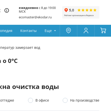
ежедневно
с 8 до 19:00
2
МСК
ecomaster@ekodar.ru
опедия
Контакты
Еще
Москва
Колумбус
мператур замерзает вод
Поддержка
Да
Другой
 о 0°C
Избранное
Товары для сравнения
на очистка воды
коттедже
В офисе
На производстве