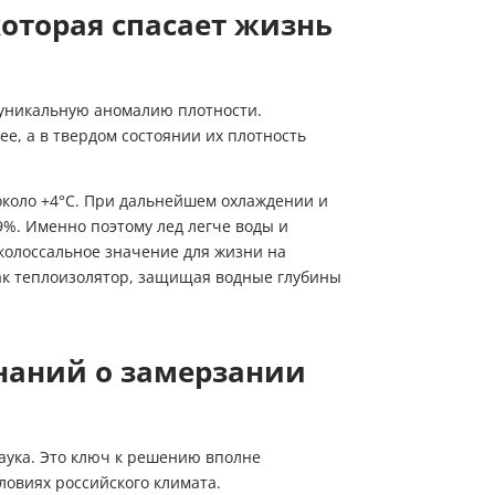
которая спасает жизнь
 уникальную аномалию плотности.
е, а в твердом состоянии их плотность
коло +4°C. При дальнейшем охлаждении и
9%. Именно поэтому лед легче воды и
 колоссальное значение для жизни на
как теплоизолятор, защищая водные глубины
Пожалуйста, введите код из СМC
наний о замерзании
чтобы подтвердить отправку заявки
Код
Купить в один клик
аука. Это ключ к решению вполне
Обратный звонок
ловиях российского климата.
Заполните имя, телефон, почту и наши менеджеры свяжутся с Вами
Подтвердить код