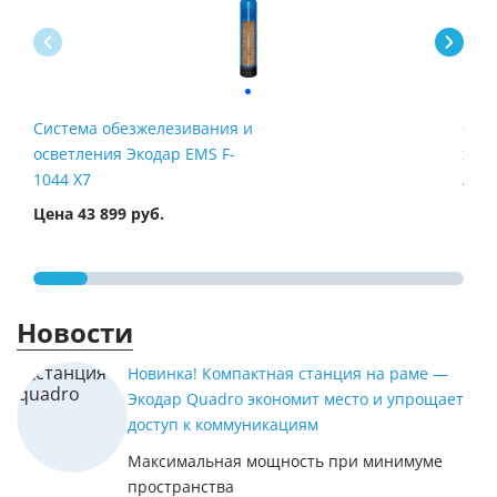
Система обезжелезивания и
Филь
осветления Экодар EMS F-
жел
1044 X7
Airt
Цена 43 899 руб.
Цена
Новости
Новинка! Компактная станция на раме —
Экодар Quadro экономит место и упрощает
доступ к коммуникациям
Максимальная мощность при минимуме
пространства