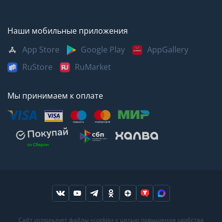
Наши мобильные приложения
App Store
Google Play
AppGallery
RuStore
RuMarket
Мы принимаем к оплате
Москва
Казань
Саратов
Сайт использует файлы «cookie» с целью повышения удобства