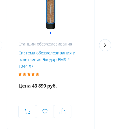
Станции обезжелезивания и фильтры для очистки воды от железа
Система обезжелезивания и
Фильтр для
осветления Экодар EMS F-
железа из 
1044 X7
Airtop F-10
Цена 43 899 руб.
Цена 47 9