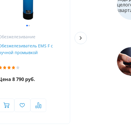
Обезжелезивание
iCan
Обезжелезиватель EMS F с
Универсальный фильтр
ручной промывкой
скважины с клапаном
WENZHOU RUNXIN VALVE 
Цена 8 790 руб.
Цена 25 290 руб.