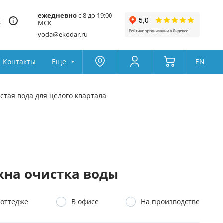
ежедневно
с 8 до 19:00
2
МСК
voda@ekodar.ru
Контакты
Еще
EN
Оксидайзеры
Москва
Колумбус
стая вода для целого квартала
Поддержка
ный дом из скважины
Водоподготовка
Да
Другой
Избранное
йку
Система очистки воды для 
Товары для сравнения
Ионообменная смола
на очистка воды
коттедже
В офисе
На производстве