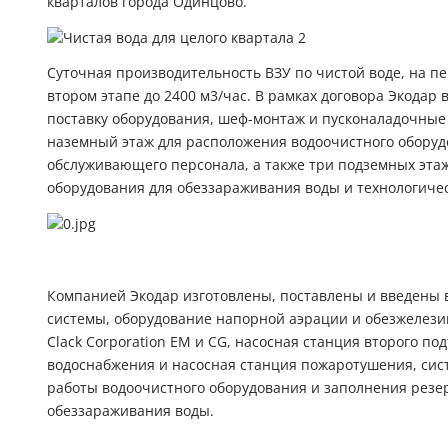
кварталов города Одинцово.
Гидроаккум
Дозирующие
Суточная производительность ВЗУ по чистой воде, на пер
втором этапе до 2400 м3/час. В рамках договора Экода
Ёмкости для
поставку оборудования, шеф-монтаж и пусконаладочные 
наземный этаж для расположения водоочистного обору
Управляющи
обслуживающего персонала, а также три подземных этаж
оборудования для обеззараживания воды и технологиче
Компрессоры
Компанией Экодар изготовлены, поставлены и введены 
системы, оборудование напорной аэрации и обезжелезив
Clack Corporation EM и СG, насосная станция второго п
водоснабжения и насосная станция пожаротушения, сис
работы водоочистного оборудования и заполнения резе
обеззараживания воды.