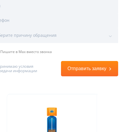
я
ефон
ы
воды
ерите причину обращения
Пишите в Max вместо звонка
принимаю условия
Отправить заявку
редачи информации