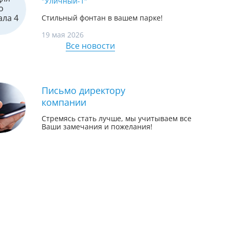
"Уличный-1"
Стильный фонтан в вашем парке!
19 мая 2026
Все новости
Фильтры для воды на кухню
 для
Бытовая система Экодар
Систем
Письмо директору
ОСМОС 6 Эко для кухни под
обезж
компании
-...
мойку
MX(A)-
Стремясь стать лучше, мы учитываем все
Ваши замечания и пожелания!
Цена 17 800 руб.
Цена 