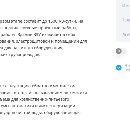
Мы Вам перезвоним
Им
уляторы
Колонны очистки воды
Тел
 насосы
Фильтры от извести
вом этапе составит до 1500 м3/сутки, на
Фирменные магазин
р выполнил сложные проектные работы,
 воды
Фильтры грубой очистки 
работы. Здание ВЗУ включает в себя
Выб
дования, электрощитовой и помещений для
е клапаны
Магистральные фильтры
а для насосного оборудования,
ских трубопроводов.
 для систем аэрации
Фильтры тонкой очистки
Я 
пе
в эксплуатацию обратноосмотические
ания, в т.ч. с использованием автоматики
одъема для хозяйственно-питьевого
темы автоматики и диспетчеризации
рвуаров чистой воды, оборудование для