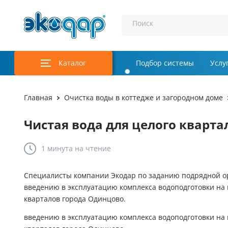
Поиск
Каталог
Подбор системы
Услу
Аэрация и у
Главная
Очистка воды в коттедже и загородном доме
Удаление м
Чистая вода для целого кварта
Обеззаражи
1 минута
на чтение
Услуги
Комплекту
Специалисты компании Экодар по заданию подрядной о
введению в эксплуатацию комплекса водоподготовки на 
Инженерная
кварталов города Одинцово.
введению в эксплуатацию комплекса водоподготовки на 
Осветление 