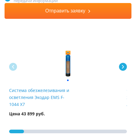
передачи информации
Отправить заявку
Система обезжелезивания и
Филь
осветления Экодар EMS F-
жел
1044 X7
Airt
Цена 43 899 руб.
Цена