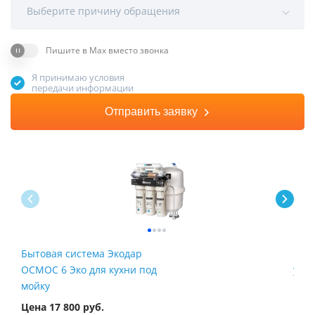
Выберите причину обращения
Пишите в Max вместо звонка
Я принимаю условия
передачи информации
Отправить заявку
Бытовая система Экодар
Быт
ОСМОС 6 Эко для кухни под
умяг
мойку
Цена 17 800 руб.
Цена