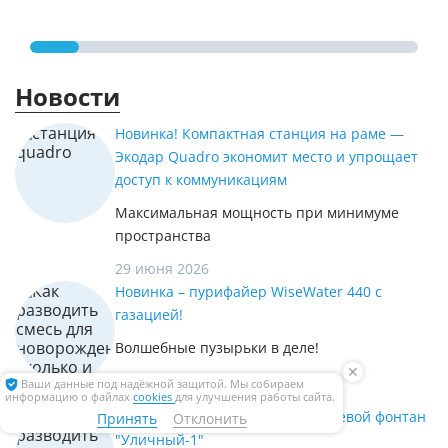
Новости
Новинка! Компактная станция на раме —
Экодар Quadro экономит место и упрощает
доступ к коммуникациям
Максимальная мощность при минимуме
пространства
29 июня 2026
Новинка – пурифайер WiseWater 440 с
газацией!
Волшебные пузырьки в деле!
✕
23 июня 2026
Ваши данные под надёжной защитой. Мы собираем
информацию о файлах
cookies
для улучшения работы сайта.
Новинка: антивандальный питьевой фонтан
Принять
Отклонить
"Уличный-1"