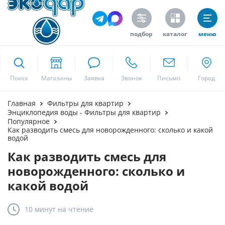
подбор
каталог
меню
ekodar.ru
Поиск
Москва
Главная
Фильтры для квартир
Энциклопедия воды - Фильтры для квартир
Популярное
Как разводить смесь для новорожденного: сколько и какой
водой
Да
Как разводить смесь для
новорожденного: сколько и
какой водой
10 минут
на чтение