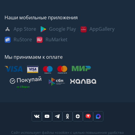
Наши мобильные приложения
App Store
Google Play
AppGallery
RuStore
RuMarket
Мы принимаем к оплате
Москва
Казань
Саратов
Сайт использует файлы «cookie» с целью повышения удобства