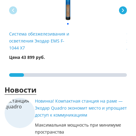
Система обезжелезивания и
Филь
осветления Экодар EMS F-
жел
1044 X7
Airt
Цена 43 899 руб.
Цена
Новости
Новинка! Компактная станция на раме —
Экодар Quadro экономит место и упрощает
доступ к коммуникациям
Максимальная мощность при минимуме
пространства