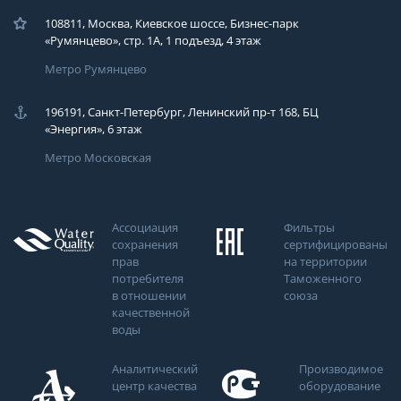
108811, Москва, Киевское шоссе, Бизнес-парк
«Румянцево», стр. 1А, 1 подъезд, 4 этаж
Метро Румянцево
196191, Санкт-Петербург, Ленинский пр-т 168, БЦ
«Энергия», 6 этаж
Метро Московская
Ассоциация
Фильтры
сохранения
сертифицированы
прав
на территории
потребителя
Таможенного
в отношении
союза
качественной
воды
Аналитический
Производимое
центр качества
оборудование