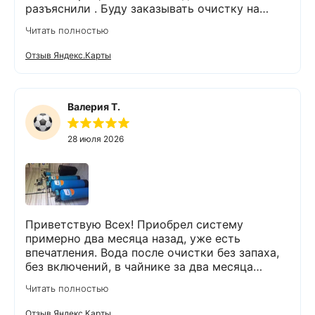
разъяснили . Буду заказывать очистку на
питьевую воду.
Читать полностью
Отзыв Яндекс.Карты
Валерия Т.
28 июля 2026
Приветствую Всех! Приобрел систему
примерно два месяца назад, уже есть
впечатления. Вода после очистки без запаха,
без включений, в чайнике за два месяца
вообще нет накипи. Система очистки
Читать полностью
работает. Оборудование, несмотря на
размеры, поставили компактно, сбоев не
Отзыв Яндекс.Карты