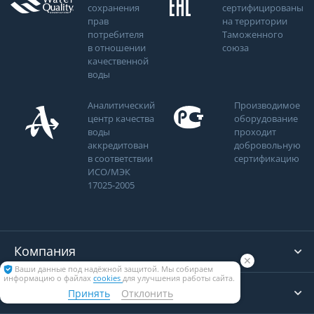
сохранения
сертифицированы
прав
на территории
потребителя
Таможенного
в отношении
союза
качественной
воды
Аналитический
Производимое
центр качества
оборудование
воды
проходит
аккредитован
добровольную
в соответствии
сертификацию
ИСО/МЭК
17025-2005
Компания
✕
Ваши данные под надёжной защитой. Мы собираем
информацию о файлах
cookies
для улучшения работы сайта.
Для коттеджей
Принять
Отклонить