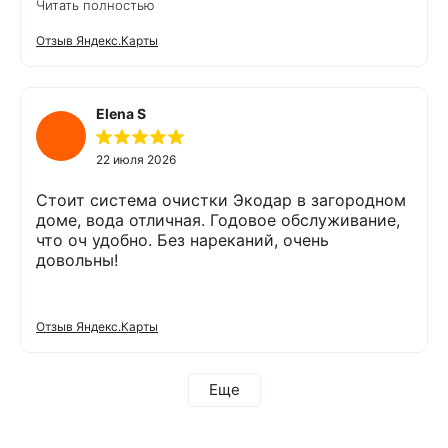
Читать полностью
подобрать оптимальный вариант, пригласил в
офис для заключения договора. Оборудование
Отзыв Яндекс.Карты
«Экодар компакт», которое я поставил,
существенно снизило жесткость воды,
убрало посторонние запахи. Вода стала
мягкой и приятной на вкус. Полностью
Elena S
доволен сотрудничеством с Компанией
«Экодар». Рекомендую.
22 июля 2026
Стоит система очистки Экодар в загородном
доме, вода отличная. Годовое обслуживание,
что оч удобно. Без нареканий, очень
довольны!
Отзыв Яндекс.Карты
Еще