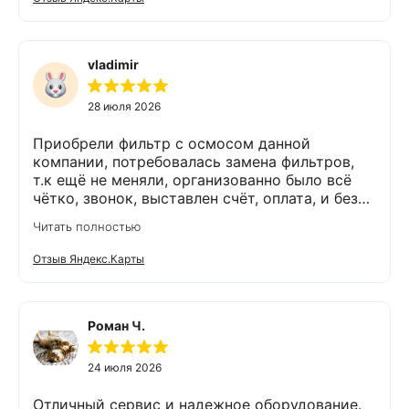
было. Спасибо Экодару за хорошую работу.
vladimir
28 июля 2026
Приобрели фильтр с осмосом данной
компании, потребовалась замена фильтров,
т.к ещё не меняли, организованно было всё
чётко, звонок, выставлен счёт, оплата, и без
задержек выезд специалиста, обслуживание
Читать полностью
выполнено (всё чётко без шума и пыли),
приятно работать с грамотными,
Отзыв Яндекс.Карты
обязательными людьми. Спасибо
Роман Ч.
24 июля 2026
Отличный сервис и надежное оборудование.