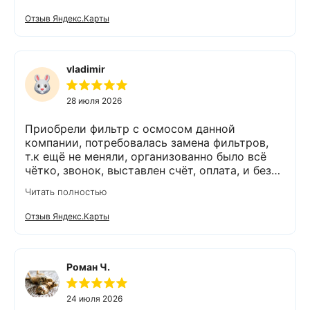
размеры, поставили компактно, сбоев не
Отзыв Яндекс.Карты
было. Спасибо Экодару за хорошую работу.
vladimir
28 июля 2026
Приобрели фильтр с осмосом данной
компании, потребовалась замена фильтров,
т.к ещё не меняли, организованно было всё
чётко, звонок, выставлен счёт, оплата, и без
задержек выезд специалиста, обслуживание
Читать полностью
выполнено (всё чётко без шума и пыли),
приятно работать с грамотными,
Отзыв Яндекс.Карты
обязательными людьми. Спасибо
Роман Ч.
24 июля 2026