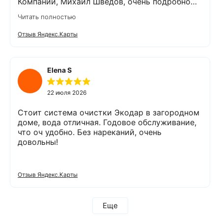
Компании, Михаил Шведов, очень подробно
рассказал о системах очистки воды, помог
Читать полностью
подобрать оптимальный вариант, пригласил в
офис для заключения договора. Оборудование
Отзыв Яндекс.Карты
«Экодар компакт», которое я поставил,
существенно снизило жесткость воды,
убрало посторонние запахи. Вода стала
мягкой и приятной на вкус. Полностью
Elena S
доволен сотрудничеством с Компанией
«Экодар». Рекомендую.
22 июля 2026
Стоит система очистки Экодар в загородном
доме, вода отличная. Годовое обслуживание,
что оч удобно. Без нареканий, очень
довольны!
Отзыв Яндекс.Карты
Еще