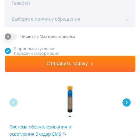
Телефон
Выберите причину обращения
Пишите в Max вместо звонка
Я принимаю условия
передачи информации
Отправить заявку
Система обезжелезивания и
Филь
осветления Экодар EMS F-
жел