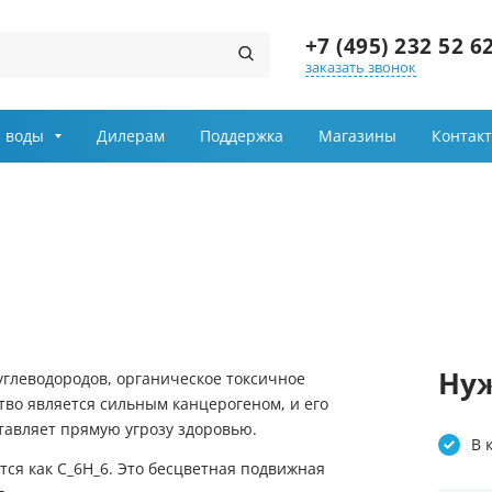
+7 (495) 232 52 6
заказать звонок
Заказ звонка
 воды
Дилерам
Поддержка
Магазины
Контак
Имя
Телефон
Выберите причину обращения
Департамент
Нуж
углеводородов, органическое токсичное
во является сильным канцерогеном, и его
Я принимаю условия
тавляет прямую угрозу здоровью.
передачи информации
В 
тся как
C_6H_6
. Это бесцветная подвижная