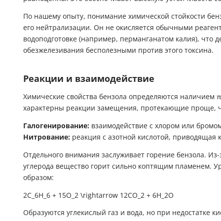
По нашему опыту, понимание химической стойкости бен
его нейтрализации. Он не окисляется обычными реаген
водоподготовке (например, перманганатом калия), что 
обезжелезивания бесполезными против этого токсина.
Реакции и взаимодействие
Химические свойства бензола определяются наличием π
характерны реакции замещения, протекающие проще, 
Галогенирование:
взаимодействие с хлором или бромом
Нитрование:
реакция с азотной кислотой, приводящая 
Отдельного внимания заслуживает горение бензола. Из-
углерода вещество горит сильно коптящим пламенем. 
образом:
2C_6H_6 + 15O_2 \rightarrow 12CO_2 + 6H_2O
Образуются углекислый газ и вода, но при недостатке к