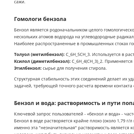
сажи.
Гомологи бензола
Бензол является родоначальником целого гомологическо
нескольких атомов водорода на углеводородные радикал
Наиболее распространенные в промышленных стоках го
Толуол (метилбензол):
C_6H_5CH_3
. Используется в рас
Ксилол (диметилбензол):
C_6H_4(CH_3)_2
. Применяется 
Этилбензол:
сырье для получения стирола.
Структурная стабильность этих соединений делает их у
задачей, требующей точного расчета времени контакта 
Бензол и вода: растворимость и пути по
Ключевой запрос пользователей - «бензол и вода» - час
Бензол в воде растворяется крайне плохо (около 1,79 г/л
именно эта "незначительная" растворимость является к