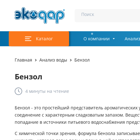
Поиск
Каталог
О компании
Анализ
Главная
Анализ воды
Бензол
Бензол
4 минуты
на чтение
Бензол - это простейший представитель ароматических 
соединение с характерным сладковатым запахом. Вещест
попадание в источники питьевого водоснабжения предс
С химической точки зрения, формула бензола записывае