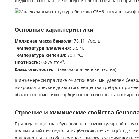
жидкость, которая легче воды и плохо в ней растворяетс
Основные характеристики
Молярная масса бензола:
78,11 г/моль.
Температура плавления:
5,5 °C.
Температура кипения:
80,1 °C.
Плотность:
0,879 г/см³.
Класс опасности:
II (высокоопасные вещества).
В инженерной практике очистки воды мы уделяем бензол
микроскопические дозы этого вещества требуют примен
обратный осмос или сорбционные колонны с активиров
Строение и химические свойства бензол
Природа вещества обусловлена его молекулярной структ
правильный шестиугольник (бензольное кольцо), где все
равноценны. Это обеспечивает высокую устойчивость с