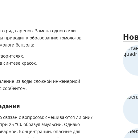
го ряда аренов. Замена одного или
Нов
ы приводит к образованию гомологов.
мологи бензола:
творителях.
в синтезе красок.
даление из воды сложной инженерной
с сорбентом.
падания
то связан с вопросом: смешиваются ли они?
 при 25 °C), образуя эмульсии. Однако
оварной. Концентрации, опасные для