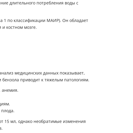
па 1 по классификации МАИР). Он обладает
 и костном мозге.
нализ медицинских данных показывает,
и бензола приводит к тяжелым патологиям.
 анемия.
Пожалуйста, введите код из СМC
чтобы подтвердить отправку заявки
циям.
 плода.
Код
Купить в один клик
от 15 мл, однако необратимые изменения
Обратный звонок
з.
Заполните имя, телефон, почту и наши менеджеры свяжутся с Вами
Подтвердить код