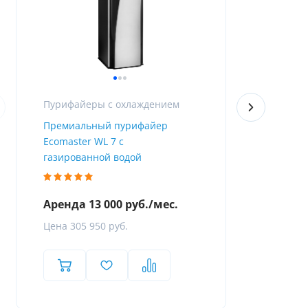
Пурифайеры с охлаждением
Премиальный пурифайер
Пурифайер 
Ecomaster WL 7 с
Firewall
газированной водой
Аренда 13 000 руб./мес.
Аренда 8 
Цена 305 950 руб.
Цена 119 8