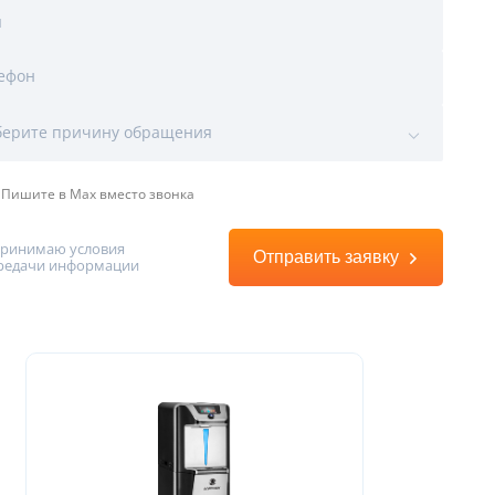
я
ефон
ы
ерите причину обращения
Пишите в Max вместо звонка
принимаю условия
Отправить заявку
редачи информации