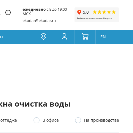
ежедневно
с 8 до 19:00
2
МСК
ekodar@ekodar.ru
ты
EN
Москва
Колумбус
Поддержка
Да
Другой
Избранное
Товары для сравнения
на очистка воды
коттедже
В офисе
На производстве