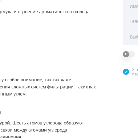
я.
Мы Вам перезвоним
Им
Тел
Фирменные магазин
Выб
Я 
пе
у особое внимание, так как даже
ения сложных систем фильтрации, таких как
анным углем.
а
урой. Шесть атомов углерода образуют
 связи между атомами углерода
оединения.