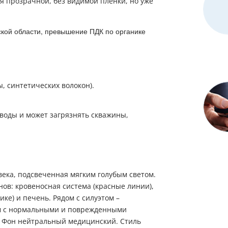
ся прозрачной, без видимой пленки, но уже
ской области, превышение ПДК по органике
, синтетических волокон).
воды и может загрязнять скважины,