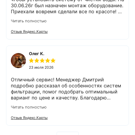
30.06.26г был назначен монтаж оборудование.
Приехали вовремя сделали все по красоте! Я
доволен !
Читать полностью
Отзыв Яндекс.Карты
Олег К.
23 июля 2026
Отличный сервис! Менеджер Дмитрий
подробно рассказал об особенностях систем
фильтрации, помог подобрать оптимальный
вариант по цене и качеству. Благодарю
компанию Экодар за отличную работу и
Читать полностью
отдельную благодарность менеджеру
Дмитрию и сотруднику, проводящему монтаж
Отзыв Яндекс.Карты
Александру. Грамотно проконсультировали,
оперативно провели анализ воды и
установили оборудование. Еще раз