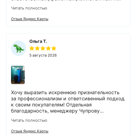
комуникабельный специалист.Работы
Читать полностью
выполнены очень тщательно и качественно.На
все вопросы ответил
Отзыв Яндекс.Карты
профессионально.Проанализировал и
устранил возникшие проблемы.При
выполнении работ поддерживал чистоту и
порядок.Помимо отличного выполненной
Ольга Т.
задачи,оставил хорошее настроение.Спасибо
Экодару,что в вашей организации работают
5 августа 2026
такие специалисты.
Хочу выразить искреннюю признательность
за профессионализм и ответсивенный подход
к своим покупателям! Отдельная
благодарность, менеджеру Чупрову
Владимиру! После сдачи анализа воды, он
Читать полностью
быстро и чётко всё объяснил,
порекомендовал и подобрал пару вариантов
Отзыв Яндекс.Карты
оборудования. Монтаж так же сделали