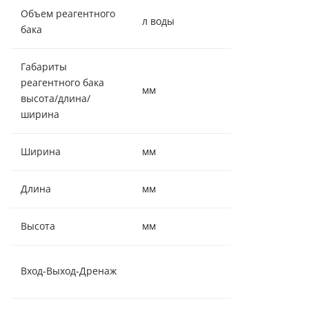
Объем реагентного
л воды
145
бака
Габариты
реагентного бака
мм
950/516/516
высота/длина/
ширина
Ширина
мм
516
Длина
мм
955
Высота
мм
1880
1" - 1" - ¾" -
Вход-Выход-Дренаж
штуцер 14 мм