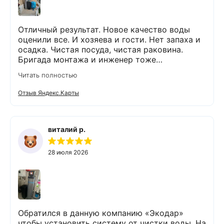
Отличный результат. Новое качество воды
оценили все. И хозяева и гости. Нет запаха и
осадка. Чистая посуда, чистая раковина.
Бригада монтажа и инженер тоже
максимально подробно всё обьяснили и
Читать полностью
рассказали. Монтаж прошел быстро и бе з
проблем и неудобств. Оборудование не
Отзыв Яндекс.Карты
занимает много места и легко
обслуживается. Результаты новых анализов
отличные. Могу всем рекомендовать данную
компанию и ее специалистов.
виталий р.
28 июля 2026
Обратился в данную компанию «Экодар»
чтобы установить систему от чистки воды. На