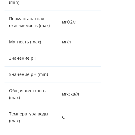
(min)
Перманганатная
мгO2/л
3
окисляемость (max)
Мутность (max)
мг/л
5
Значение pH
9,0
Значение pH (min)
5,0
Общая жесткость
мг-экв/л
25
(max)
Температура воды
C
36
(max)