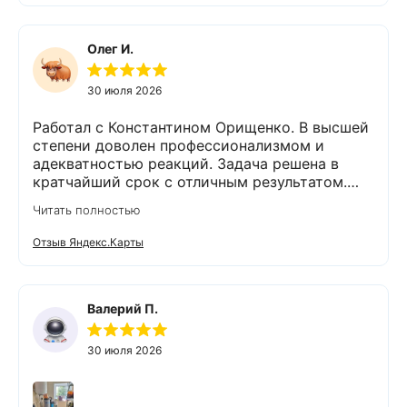
быстро и качественно. На каждом этапе
Владимир был на связи и всегда отвечал на
интересующие нас вопросы. Приятным
Олег И.
бонусом был подарок😊👍спасибо. Остались
очень довольны компанией Экодар,
30 июля 2026
сотрудниками и оборудованием. 💯% будем
рекомендовать знакомым и друзьям,
Работал с Константином Орищенко. В высшей
обращаться в эту фирму.
степени доволен профессионализмом и
адекватностью реакций. Задача решена в
кратчайший срок с отличным результатом.
Надеюсь, что обслуживание стстемы будет на
Читать полностью
должном уровне. Спасибо!
Отзыв Яндекс.Карты
Валерий П.
30 июля 2026