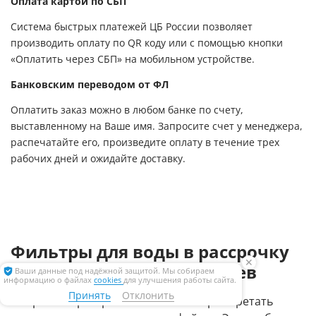
Оплата картой по СБП
Система быстрых платежей ЦБ России позволяет
производить оплату по QR коду или с помощью кнопки
«Оплатить через СБП» на мобильном устройстве.
Банковским переводом от ФЛ
Оплатить заказ можно в любом банке по счету,
выставленному на Ваше имя. Запросите счет у менеджера,
распечатайте его, произведите оплату в течение трех
рабочих дней и ожидайте доставку.
Фильтры для воды в рассрочку
✕
без переплат до 12 месяцев
Ваши данные под надёжной защитой. Мы собираем
информацию о файлах
cookies
для улучшения работы сайта.
Принять
Отклонить
С сервисом рассрочек вы можете приобретать