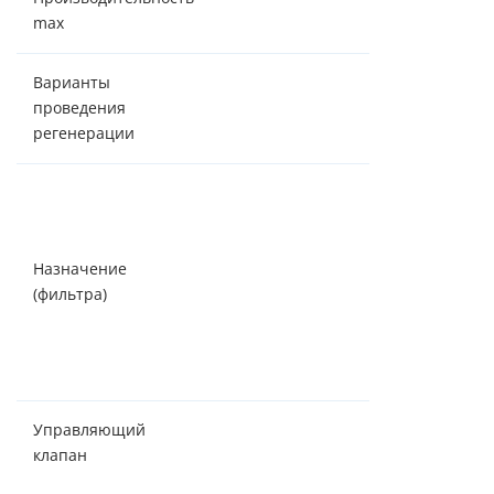
3,5 м³/час
max
Варианты
по объему/
проведения
таймеру
регенерации
Снижение
растворенного
железа,
Назначение
марганца, сол
(фильтра)
жесткости,
органических
соединений,
аммония
Управляющий
Canature (Кита
клапан