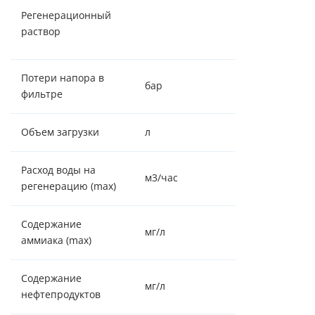
Соль
Регенерационный
таблетирован
раствор
( NaCl )
Потери напора в
бар
0,6-0,8
фильтре
Объем загрузки
л
100
Расход воды на
м3/час
1.453
регенерацию (max)
Содержание
мг/л
4
аммиака (max)
Содержание
мг/л
отсутствие
нефтепродуктов