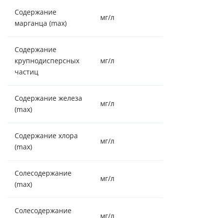
Содержание
мг/л
2
марганца (max)
Содержание
крупнодисперсных
мг/л
отсутствие
частиц
Содержание железа
мг/л
15
(max)
Содержание хлора
мг/л
0.5
(max)
Солесодержание
мг/л
4000
(max)
Солесодержание
мг/л
100