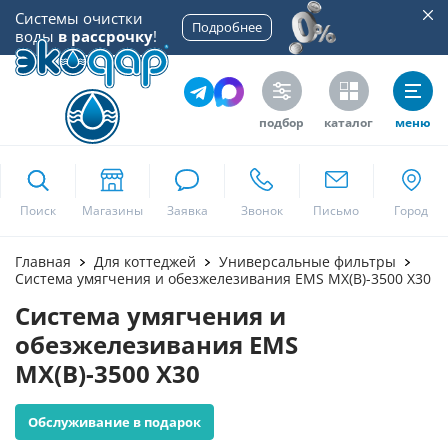
Системы очистки
Подробнее
воды
в рассрочку
!
подбор
каталог
меню
ekodar.ru
Поиск
Москва
Главная
Для коттеджей
Универсальные фильтры
Система умягчения и обезжелезивания EMS MX(B)-3500 X30
Система умягчения и
Да
обезжелезивания EMS
MX(B)-3500 X30
Обслуживание в подарок