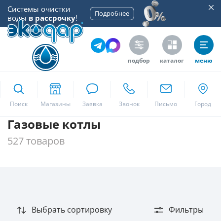
Системы очистки
Подробнее
воды
в рассрочку
!
подбор
каталог
меню
ekodar.ru
Поиск
Газовые котлы
Москва
527 товаров
Да
Выбрать сортировку
Фильтры