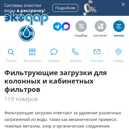
Системы очистки
Цена
Подробнее
воды
в рассрочку
!
подбор
каталог
меню
ekodar.ru
Производитель
Поиск
Dupont
Lanxess
Фильтрующие загрузки для
Москва
NWC Carbon
колонных и кабинетных
фильтров
Purolite
Да
119 товаров
ОКПУР Аква
по заказу Экодар
Фильтрующие загрузки отвечают за удаление различных
Экодар
загрязнений из воды, таких как механические примеси,
тяжелые металлы, хлор и органические соединения.