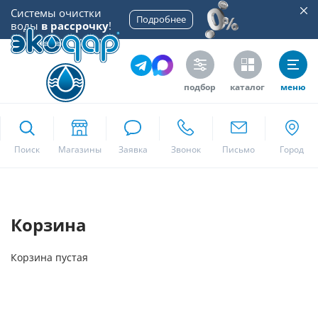
Системы очистки
Подробнее
воды
в рассрочку
!
подбор
каталог
меню
ekodar.ru
Поиск
Москва
Корзина
Да
Корзина пустая