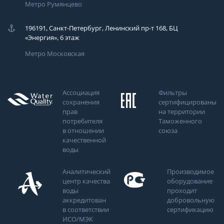
Метро Румянцево
196191, Санкт-Петербург, Ленинский пр-т 168, БЦ
«Энергия», 6 этаж
Метро Московская
Ассоциация
Фильтры
сохранения
сертифицированы
прав
на территории
потребителя
Таможенного
в отношении
союза
качественной
воды
Аналитический
Производимое
центр качества
оборудование
воды
проходит
аккредитован
добровольную
в соответствии
сертификацию
ИСО/МЭК