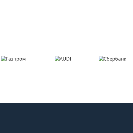
Телефон
Выберите причину обращения
Выберите причину обращения
Я принимаю условия
Отправить заявку
передачи информации
Департамент
Я принимаю условия
Мы Вам перезвоним
передачи информации
Я принимаю условия
передачи информации
Мы Вам перезвоним
Фирменные магазины