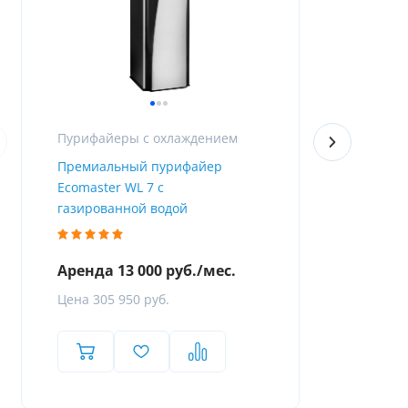
Пурифайеры с охлаждением
Премиальный пурифайер
Пурифайер 
Ecomaster WL 7 с
Firewall
газированной водой
Аренда 13 000 руб./мес.
Аренда 8 
Цена 305 950 руб.
Цена 119 8