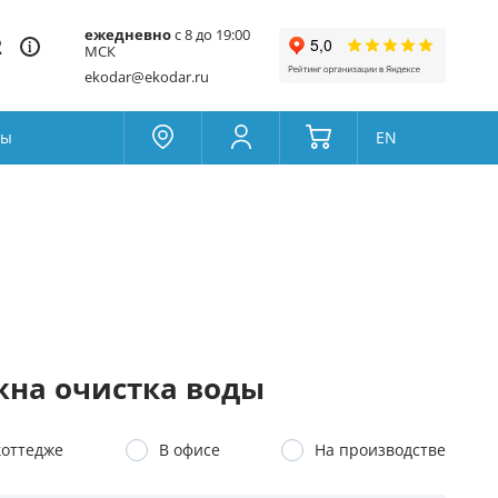
ежедневно
с 8 до 19:00
2
МСК
ekodar@ekodar.ru
ты
EN
Москва
Колумбус
Поддержка
Да
Другой
Избранное
Товары для сравнения
на очистка воды
коттедже
В офисе
На производстве