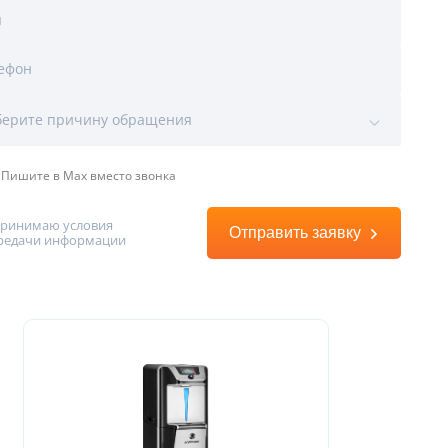
я
ефон
ы
ерите причину обращения
Пишите в Max вместо звонка
принимаю условия
Отправить заявку
редачи информации