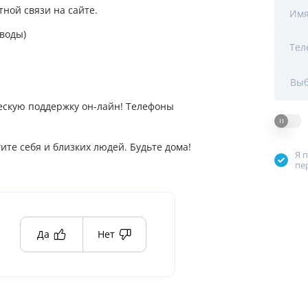
Мы Вам перезвоним
ной связи на сайте.
Им
воды)
Тел
Фирменные магазин
Выб
скую поддержку он-лайн! Телефоны
ите себя и близких людей. Будьте дома!
Я 
пе
Да
Нет