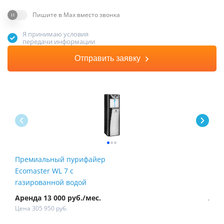
Пишите в Max вместо звонка
Я принимаю условия
передачи информации
Отправить заявку
Премиальный пурифайер
Пур
Ecomaster WL 7 с
Fire
газированной водой
Аренда 13 000 руб./мес.
Арен
Цена 305 950 руб.
Цена 