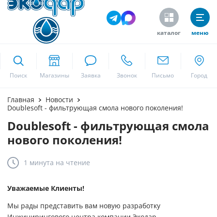
каталог
меню
ekodar.ru
Поиск
Москва
Главная
Новости
Doublesoft - фильтрующая смола нового поколения!
Doublesoft - фильтрующая смола
Да
нового поколения!
1 минута
на чтение
Уважаемые Клиенты!
Мы рады представить вам новую разработку
Инжинирингового центра компании Экодар -