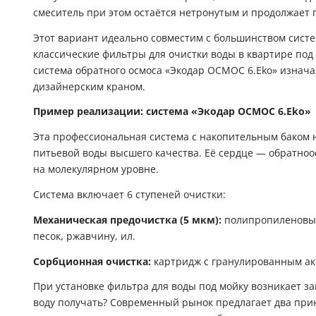
смеситель при этом остаётся нетронутым и продолжает
Этот вариант идеально совместим с большинством систе
классические фильтры для очистки воды в квартире под
система обратного осмоса «Экодар ОСМОС 6.Eko» изнач
дизайнерским краном.
Пример реализации: система «
Экодар ОСМОС 6.Eko
»
Эта профессиональная система с накопительным баком 
питьевой воды высшего качества. Её сердце — обратн
на молекулярном уровне.
Система включает 6 ступеней очистки:
Механическая предочистка (5 мкм):
полипропиленовый
песок, ржавчину, ил.
Сорбционная очистка:
картридж с гранулированным ак
При установке фильтра для воды под мойку возникает з
воду получать? Современный рынок предлагает два при