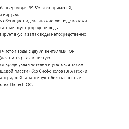
барьером для 99.8% всех примесей,
и вирусы.
» обогащает идеально чистую воду ионами
иятный вкус природной воды.
ирует вкус и запах воды непосредственно
я чистой воды с двумя вентилями. Он
для питья), так и чистую
ки вроде увлажнителей и утюгов, а также
щевой пластик без бисфенолов (BPA Free) и
картриджей гарантируют безопасность и
ства Ekotech QC.
Пожалуйста, введите код из СМC
чтобы подтвердить отправку заявки
Код
Купить в один клик
Обратный звонок
Заполните имя, телефон, почту и наши менеджеры свяжутся с Вами
Подтвердить код