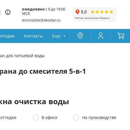
ежедневно
с 8 до 19:00
2
МСК
ecomaster@ekodar.ru
опедия
Контакты
Еще
Москва
Колумбус
ран для питьевой воды
Поддержка
Да
Другой
рана до смесителя 5-в-1
Избранное
Товары для сравнения
на очистка воды
коттедже
В офисе
На производстве