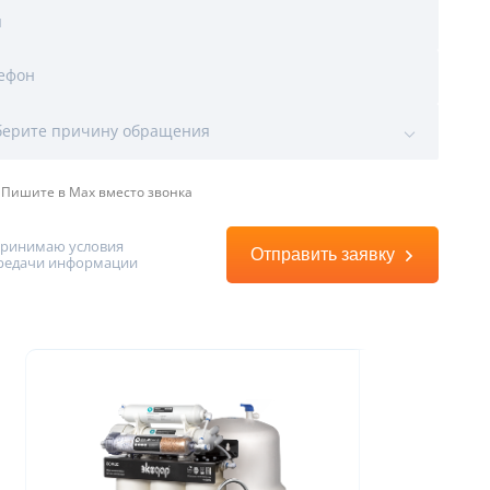
я
ефон
ы
ерите причину обращения
Пишите в Max вместо звонка
принимаю условия
Отправить заявку
редачи информации