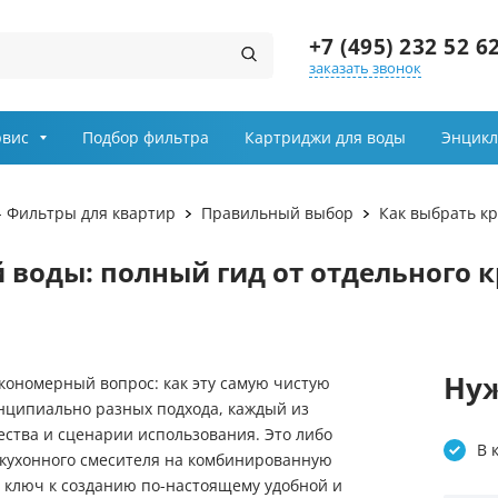
+7 (495) 232 52 6
заказать звонок
Заказ звонка
рвис
Подбор фильтра
Картриджи для воды
Энцикл
Имя
- Фильтры для квартир
Правильный выбор
Как выбрать к
Телефон
 воды: полный гид от отдельного к
Выберите причину обращения
Департамент
Нуж
акономерный вопрос: как эту самую чистую
нципиально разных подхода, каждый из
Я принимаю условия
ства и сценарии использования. Это либо
передачи информации
В 
а кухонного смесителя на комбинированную
ключ к созданию по-настоящему удобной и