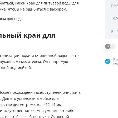
аться, какой кран для питьевой воды для
Мы Вам перезвоним
Им
ние, чтобы не ошибиться с выбором.
Тел
Фирменные магазин
Выб
льный кран для
рганизации подачи очищенной воды — это
Я 
 кухонным смесителем. Он напрямую
пе
нной под мойкой.
После прохождения всех ступеней очистки в
. Для его установки в мойке или
рстие диаметром около 12-14 мм.
 искусственного камня уже имеют либо
ать его без особого труда. Основной