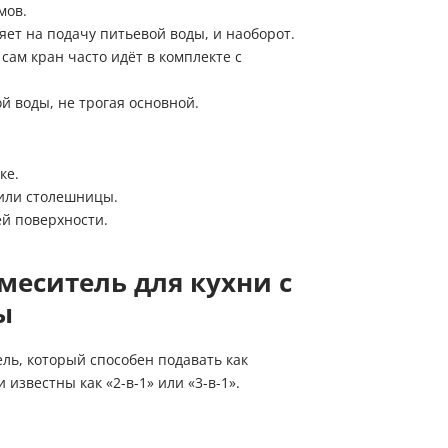
мов.
в рабочее время для уточнения деталей заказа
Мы ценим Ваше время и звоним только по делу!
ет на подачу питьевой воды, и наоборот.
Заказ звонка
сам кран часто идёт в комплекте с
Имя
Имя
й воды, не трогая основной.
Телефон
Имя
Телефон
Телефон
Выберите причину обращения
ке.
или столешницы.
Выберите причину обращения
Я принимаю условия
Отправить заявку
й поверхности.
передачи информации
Департамент
Я принимаю условия
Мы Вам перезвоним
еситель для кухни с
передачи информации
Я принимаю условия
ы
передачи информации
ль, который способен подавать как
Мы Вам перезвоним
известны как «2-в-1» или «3-в-1».
Фирменные магазины