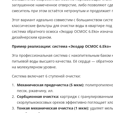
заглушенное намеченное отверстие, либо позволяют сдел
смеситель при этом остаётся нетронутым и продолжает
Этот вариант идеально совместим с большинством систе
классические фильтры для очистки воды в квартире под
система обратного осмоса «Экодар ОСМОС 6.Eko» изнач
дизайнерским краном.
Пример реализации: система «
Экодар ОСМОС 6.Eko
»
Эта профессиональная система с накопительным баком 
питьевой воды высшего качества. Её сердце — обратн
на молекулярном уровне.
Система включает 6 ступеней очистки:
Механическая предочистка (5 мкм):
полипропилено
песок, ржавчину, ил.
Сорбционная очистка:
картридж с гранулированным
скорлупыкокосовых орехов эффективно поглощает хло
Тонкая механическая очистка (1 мкм):
удаляет мель