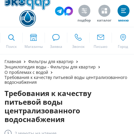
подбор
каталог
меню
ekodar.ru
Поиск
Москва
Главная
Фильтры для квартир
Энциклопедия воды - Фильтры для квартир
О проблемах с водой
Требования к качеству питьевой воды централизованного
водоснабжения
Да
Требования к качеству
питьевой воды
централизованного
водоснабжения
2 минуты
на чтение