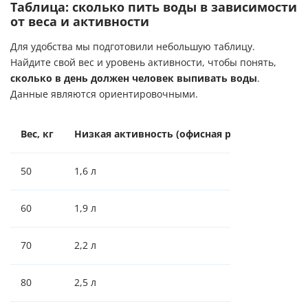
Таблица: сколько пить воды в зависимости
от веса и активности
Для удобства мы подготовили небольшую таблицу.
Найдите свой вес и уровень активности, чтобы понять,
сколько в день должен человек выпивать воды
.
Данные являются ориентировочными.
Вес, кг
Низкая активность (офисная работа)
Сред
50
1,6 л
1,9 л
60
1,9 л
2,3 л
70
2,2 л
2,7 л
80
2,5 л
3,0 л