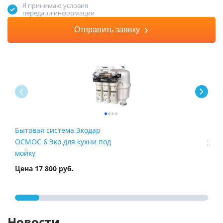
Я принимаю условия
передачи информации
Отправить заявку
Бытовая система Экодар
Быт
ОСМОС 6 Эко для кухни под
умяг
мойку
Цена 17 800 руб.
Цена
Новости