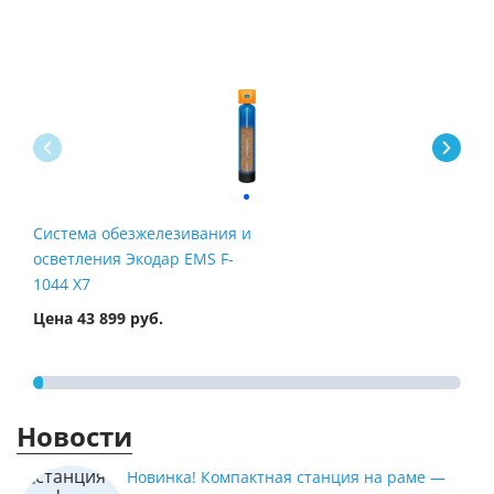
Система обезжелезивания и
Фил
осветления Экодар EMS F-
жел
1044 X7
Airt
Цена 43 899 руб.
Цена
Новости
Новинка! Компактная станция на раме —